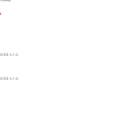
a
cká s.r.o.
cká s.r.o.