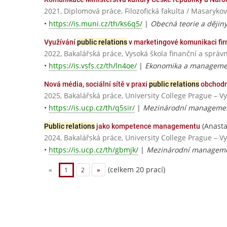
2021, Diplomová práce, Filozofická fakulta / Masarykov
•
https://is.muni.cz/th/ks6q5/
|
Obecná teorie a dějin
Využívání
public relations
v marketingové komunikaci fi
2022, Bakalářská práce, Vysoká škola finanční a správn
•
https://is.vsfs.cz/th/ln4oe/
|
Ekonomika a managemen
Nová média, sociální sítě v praxi
public relations
obchodn
2025, Bakalářská práce, University College Prague – V
•
https://is.ucp.cz/th/q5sir/
|
Mezinárodní managemen
(Anasta
Public relations
jako kompetence managementu
2024, Bakalářská práce, University College Prague – V
•
https://is.ucp.cz/th/gbmjk/
|
Mezinárodní manageme
(celkem 20 prací)
«
1
2
»