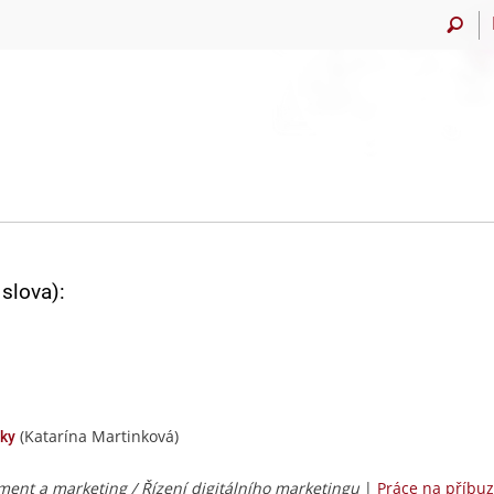
slova):
(Katarína Martinková)
čky
nt a marketing / Řízení digitálního marketingu
|
Práce na příbu