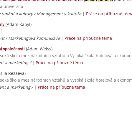
a univerzita
y umění a kultury / Management v kultuře
|
Práce na příbuzné tém
(Adam Kabyl)
rmy
í
t / Marketingová komunikace
|
Práce na příbuzné téma
(Adam Weiss)
í společnosti
ysoká škola mezinárodních vztahů a Vysoká škola hotelová a ekonomi
t a marketing /
|
Práce na příbuzné téma
siia Rezaeva)
ysoká škola mezinárodních vztahů a Vysoká škola hotelová a ekonomi
nt a marketing /
|
Práce na příbuzné téma