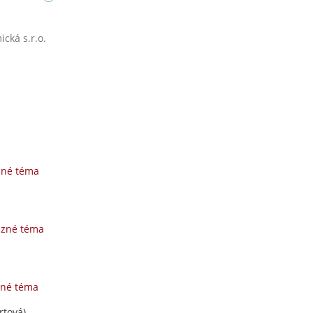
cká s.r.o.
zné téma
uzné téma
zné téma
rtová)