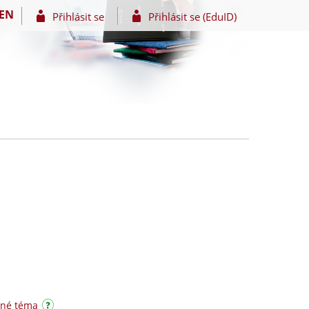
EN
Přihlásit se
Přihlásit se (EduID)
zné téma