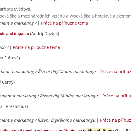
arbora Svádová)
ysoká škola mezinárodních vztahů a Vysoká škola hotelová a ekonomi
ent a marketing /
|
Práce na příbuzné téma
(Andrij Dovbej)
ends and impacts
í
ion /
|
Práce na příbuzné téma
a Fořtová)
nt a marketing / Řízení digitálního marketingu
|
Práce na příbu
 Černý)
ent a marketing / Řízení digitálního marketingu
|
Práce na příb
ia Tereshchuk)
nt a marketing / Řízení digitálního marketingu
|
Práce na příbu
(Klára Bá
rodního památkového ústavu se zaměřením na
public relations