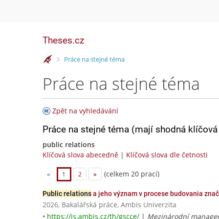
Theses.cz
>
Práce na stejné téma
Práce na stejné téma
Zpět na vyhledávání
Práce na stejné téma (mají shodná klíčová 
public relations
Klíčová slova abecedně
|
Klíčová slova dle četnosti
(celkem 20 prací)
«
1
2
»
Public relations
a jeho význam v procese budovania zna
2026, Bakalářská práce, Ambis Univerzita
•
https://is.ambis.cz/th/gscce/
|
Mezinárodní manageme