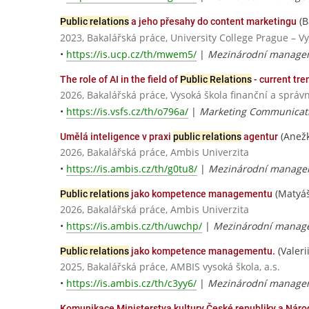
(B
Public relations
a jeho přesahy do content marketingu
2023, Bakalářská práce, University College Prague – V
•
https://is.ucp.cz/th/mwem5/
|
Mezinárodní managem
The role of AI in the field of
Public Relations
- current tr
2026, Bakalářská práce, Vysoká škola finanční a správn
•
https://is.vsfs.cz/th/o796a/
|
Marketing Communicat
(Anežk
Umělá inteligence v praxi
public relations
agentur
2026, Bakalářská práce, Ambis Univerzita
•
https://is.ambis.cz/th/g0tu8/
|
Mezinárodní manageme
(Matyáš
Public relations
jako kompetence managementu
2026, Bakalářská práce, Ambis Univerzita
•
https://is.ambis.cz/th/uwchp/
|
Mezinárodní managem
(Valeri
Public relations
jako kompetence managementu.
2025, Bakalářská práce, AMBIS vysoká škola, a.s.
•
https://is.ambis.cz/th/c3yy6/
|
Mezinárodní manageme
Komunikace Ministerstva kultury České republiky a Ná