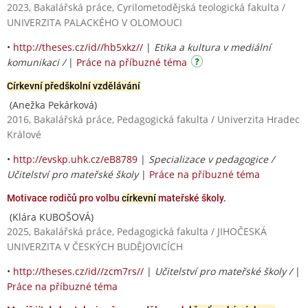
2023, Bakalářská práce, Cyrilometodějská teologická fakulta /
UNIVERZITA PALACKÉHO V OLOMOUCI
•
http://theses.cz/id//hb5xkz//
|
Etika a kultura v mediální
komunikaci /
|
Práce na příbuzné téma
Církevní předškolní vzdělávání
(Anežka Pekárková)
2016, Bakalářská práce, Pedagogická fakulta / Univerzita Hradec
Králové
•
http://evskp.uhk.cz/eB8789
|
Specializace v pedagogice /
Učitelství pro mateřské školy
|
Práce na příbuzné téma
Motivace rodičů pro volbu
církevní
mateřské školy.
(Klára KUBOŠOVÁ)
2025, Bakalářská práce, Pedagogická fakulta / JIHOČESKÁ
UNIVERZITA V ČESKÝCH BUDĚJOVICÍCH
•
http://theses.cz/id//zcm7rs//
|
Učitelství pro mateřské školy /
|
Práce na příbuzné téma