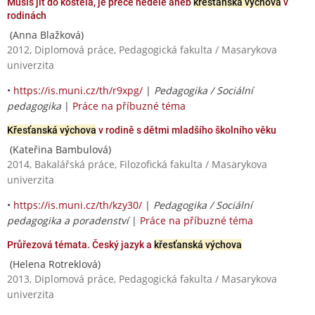
Musíš jít do kostela, je přece neděle aneb
křesťanská výchova
v
rodinách
(Anna Blažková)
2012, Diplomová práce, Pedagogická fakulta / Masarykova
univerzita
•
https://is.muni.cz/th/r9xpg/
|
Pedagogika / Sociální
pedagogika
|
Práce na příbuzné téma
Křesťanská výchova
v rodině s dětmi mladšího školního věku
(Kateřina Bambulová)
2014, Bakalářská práce, Filozofická fakulta / Masarykova
univerzita
•
https://is.muni.cz/th/kzy30/
|
Pedagogika / Sociální
pedagogika a poradenství
|
Práce na příbuzné téma
Průřezová témata. Český jazyk a
křesťanská výchova
(Helena Rotreklová)
2013, Diplomová práce, Pedagogická fakulta / Masarykova
univerzita