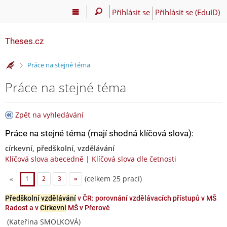
Přihlásit se
Přihlásit se (EduID)
Theses.cz
>
Práce na stejné téma
Práce na stejné téma
Zpět na vyhledávání
Práce na stejné téma (mají shodná klíčová slova):
církevní, předškolní, vzdělávání
Klíčová slova abecedně
|
Klíčová slova dle četnosti
(celkem 25 prací)
«
1
2
3
»
Předškolní vzdělávání
v ČR: porovnání vzdělávacích přístupů v MŠ
Radost a v
Církevní
MŠ v Přerově
(Kateřina SMOLKOVÁ)