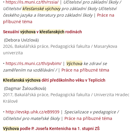
•
https://is.muni.cz/th/rssia/
|
Učitelství pro základní školy /
Učitelství
křesťanské výchovy
pro základní školy Učitelství
českého jazyka a literatury pro základní školy
|
Práce na
příbuzné téma
Sexuální
výchova
v
křesťanských
rodinách
(Debora Uvízlová)
2026, Bakalářská práce, Pedagogická fakulta / Masarykova
univerzita
•
https://is.muni.cz/th/pvbim/
|
Výchova
ke zdraví se
zaměřením na vzdělávání /
|
Práce na příbuzné téma
Křesťanská výchova
dětí předškolního věku v Teplicích
(Dagmar Žaloudková)
2017, Bakalářská práce, Pedagogická fakulta / Univerzita Hradec
Králové
•
http://evskp.uhk.cz/eB9939
|
Specializace v pedagogice /
Učitelství pro mateřské školy
|
Práce na příbuzné téma
Výchova
podle P. Josefa Kentenicha na 1. stupni ZŠ