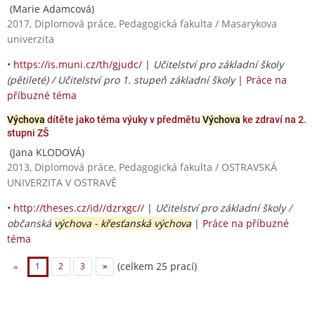
(Marie Adamcová)
2017, Diplomová práce, Pedagogická fakulta / Masarykova
univerzita
•
https://is.muni.cz/th/gjudc/
|
Učitelství pro základní školy
(pětileté) / Učitelství pro 1. stupeň základní školy
|
Práce na
příbuzné téma
Výchova
dítěte jako téma výuky v předmětu
Výchova
ke zdraví na 2.
stupni ZŠ
(Jana KLODOVÁ)
2013, Diplomová práce, Pedagogická fakulta / OSTRAVSKÁ
UNIVERZITA V OSTRAVĚ
•
http://theses.cz/id//dzrxgc//
|
Učitelství pro základní školy /
občanská
výchova - křesťanská výchova
|
Práce na příbuzné
téma
(celkem 25 prací)
«
1
2
3
»