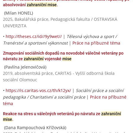
absolvování
zahraniční mise
.
(Milan HONEL)
2025, Bakalářská práce, Pedagogická fakulta / OSTRAVSKÁ
UNIVERZITA
•
http://theses.cz/id//9y9wet//
|
Tělesná výchova a sport /
Trenérství a sportovní výkonnost
|
Práce na příbuzné téma
Zmapování sociálních dopadů na novodobé válečné veterány po
návratu ze
zahraniční
vojenské
mise
(Pavlína Jelenovičová)
2019, absolventská práce, CARITAS - Vyšší odborná škola
sociální Olomouc
•
https://is.caritas-vos.cz/th/k12yx/
|
Sociální práce a sociální
pedagogika / Charitativní a sociální práce
|
Práce na příbuzné
téma
Reakce na stres u válečných veteránů po návratu ze
zahraniční
mise
.
(Dana Rampouchová Křížovská)