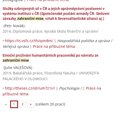
Složky ozbrojených sil v ČR a jejich správněprávní postavení v
systému institucí v ČR (Společenské poslání armády ČR. Smluvní
závazky,
zahraniční mise
, vztah k Severoatlantické alianci aj.)
(Petr Novák)
2014, Diplomová práce, Vysoká škola finanční a správní
•
https://is.vsfs.cz/th/qon8m/
|
Hospodářská politika a správa /
Veřejná správa
|
Práce na příbuzné téma
Emoční prožívání humanitárních pracovníků po návratu ze
zahraniční mise
(Julie VALEŠOVÁ)
2019, Bakalářská práce, Filozofická fakulta / UNIVERZITA
PALACKÉHO V OLOMOUCI
•
http://theses.cz/id//um7z1i//
|
Psychologie /
|
Práce na
příbuzné téma
(celkem 20 prací)
«
1
2
»