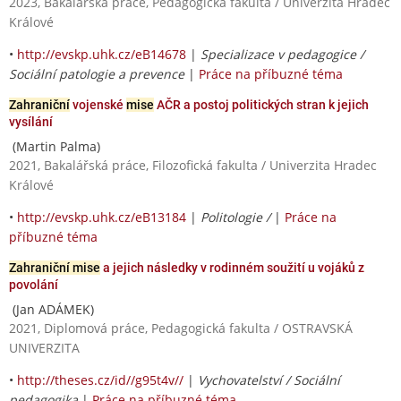
2023, Bakalářská práce, Pedagogická fakulta / Univerzita Hradec
Králové
•
http://evskp.uhk.cz/eB14678
|
Specializace v pedagogice /
Sociální patologie a prevence
|
Práce na příbuzné téma
Zahraniční
vojenské
mise
AČR a postoj politických stran k jejich
vysílání
(Martin Palma)
2021, Bakalářská práce, Filozofická fakulta / Univerzita Hradec
Králové
•
http://evskp.uhk.cz/eB13184
|
Politologie /
|
Práce na
příbuzné téma
Zahraniční mise
a jejich následky v rodinném soužití u vojáků z
povolání
(Jan ADÁMEK)
2021, Diplomová práce, Pedagogická fakulta / OSTRAVSKÁ
UNIVERZITA
•
http://theses.cz/id//g95t4v//
|
Vychovatelství / Sociální
pedagogika
|
Práce na příbuzné téma