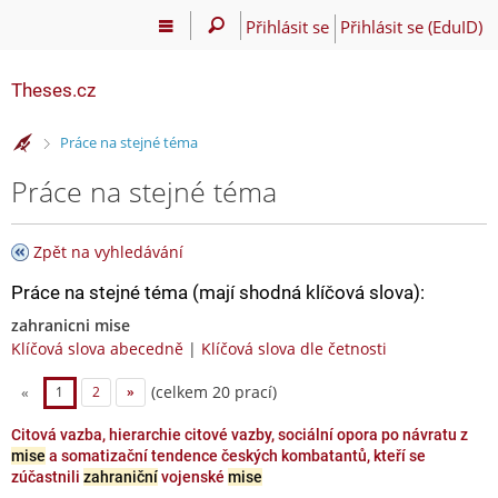
Přihlásit se
Přihlásit se (EduID)
Theses.cz
>
Práce na stejné téma
Práce na stejné téma
Zpět na vyhledávání
Práce na stejné téma (mají shodná klíčová slova):
zahranicni mise
Klíčová slova abecedně
|
Klíčová slova dle četnosti
(celkem 20 prací)
«
1
2
»
Citová vazba, hierarchie citové vazby, sociální opora po návratu z
mise
a somatizační tendence českých kombatantů, kteří se
zúčastnili
zahraniční
vojenské
mise