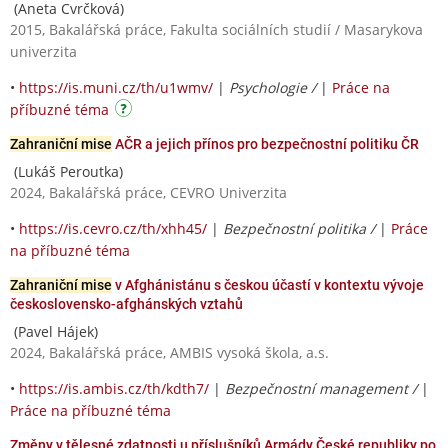
(Aneta Cvrčková)
2015, Bakalářská práce, Fakulta sociálních studií / Masarykova
univerzita
•
https://is.muni.cz/th/u1wmv/
|
Psychologie /
|
Práce na
příbuzné téma
Zahraniční mise
AČR a jejich přínos pro bezpečnostní politiku ČR
(Lukáš Peroutka)
2024, Bakalářská práce, CEVRO Univerzita
•
https://is.cevro.cz/th/xhh45/
|
Bezpečnostní politika /
|
Práce
na příbuzné téma
Zahraniční mise
v Afghánistánu s českou účastí v kontextu vývoje
československo-afghánských vztahů
(Pavel Hájek)
2024, Bakalářská práce, AMBIS vysoká škola, a.s.
•
https://is.ambis.cz/th/kdth7/
|
Bezpečnostní management /
|
Práce na příbuzné téma
Změny v tělesné zdatnosti u příslušníků Armády České republiky po