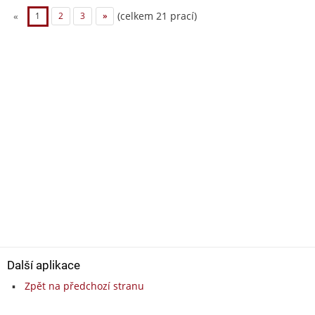
(celkem 21 prací)
«
1
2
3
»
Další aplikace
Zpět na předchozí stranu