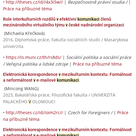
•
http://theses.cz/id//4x3i5w//
|
Bezpečnostně právní studia /
|
Práce na příbuzné téma
Role interkulturních rozdílů
v
efektivní
komunikaci
členů
mezinárodního virtuálního týmu
v
české nadnárodní organizaci
(Michaela Křečková)
2016, Diplomová práce, Fakulta sociálních studií / Masarykova
univerzita
•
https://is.muni.cz/th/rs8ds/
|
Sociální politika a sociální práce
/ Veřejná politika a lidské zdroje
|
Práce na příbuzné téma
Elektronická korespondence
v
mezikulturním kontextu. Formálnost
a neformálnost
v
e-mailové
komunikaci
.
(Mincong WANG)
2023, Bakalářská práce, Filozofická fakulta / UNIVERZITA
PALACKÉHO
V
OLOMOUCI
•
http://theses.cz/id//oim2rc//
|
Czech for Foreigners /
|
Práce
na příbuzné téma
Elektronická korespondence
v
mezikulturním kontextu. Formálnost
a neformálnost
v
e-mailové
komunikaci
.