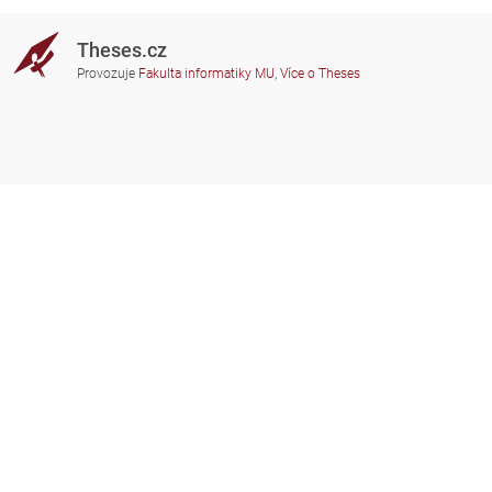
Theses.cz
Provozuje
Fakulta informatiky MU
,
Více o Theses
Potřebujete poradit?
Zapojené školy
theses@fi.muni.cz
Správci zapojených škol
Nápověda
Soukromí
Často kladené dotazy
Přístupnost
Zobrazit klasickou verzi
Nahoru