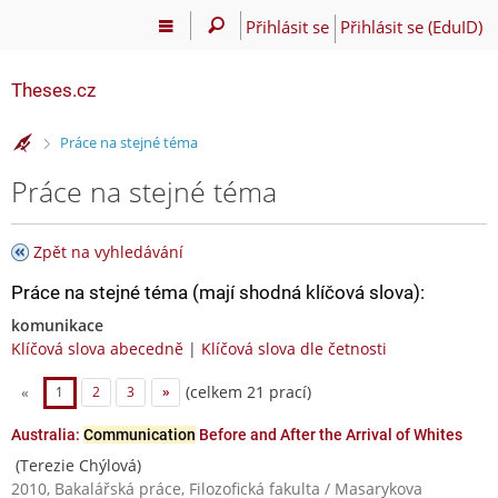
Přihlásit se
Přihlásit se (EduID)
Theses.cz
>
Práce na stejné téma
Práce na stejné téma
Zpět na vyhledávání
Práce na stejné téma (mají shodná klíčová slova):
komunikace
Klíčová slova abecedně
|
Klíčová slova dle četnosti
(celkem 21 prací)
«
1
2
3
»
Australia:
Communication
Before and After the Arrival of Whites
(Terezie Chýlová)
2010, Bakalářská práce, Filozofická fakulta / Masarykova