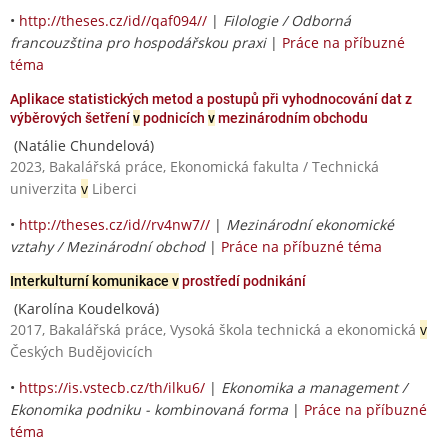
•
http://theses.cz/id//qaf094//
|
Filologie / Odborná
francouzština pro hospodářskou praxi
|
Práce na příbuzné
téma
Aplikace statistických metod a postupů při vyhodnocování dat z
výběrových šetření
v
podnicích
v
mezinárodním obchodu
(Natálie Chundelová)
2023, Bakalářská práce, Ekonomická fakulta / Technická
univerzita
v
Liberci
•
http://theses.cz/id//rv4nw7//
|
Mezinárodní ekonomické
vztahy / Mezinárodní obchod
|
Práce na příbuzné téma
Interkulturní komunikace v
prostředí podnikání
(Karolína Koudelková)
2017, Bakalářská práce, Vysoká škola technická a ekonomická
v
Českých Budějovicích
•
https://is.vstecb.cz/th/ilku6/
|
Ekonomika a management /
Ekonomika podniku - kombinovaná forma
|
Práce na příbuzné
téma