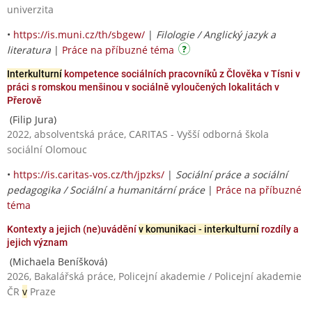
univerzita
•
https://is.muni.cz/th/sbgew/
|
Filologie / Anglický jazyk a
literatura
|
Práce na příbuzné téma
Interkulturní
kompetence sociálních pracovníků z Člověka v Tísni v
práci s romskou menšinou v sociálně vyloučených lokalitách v
Přerově
(Filip Jura)
2022, absolventská práce, CARITAS - Vyšší odborná škola
sociální Olomouc
•
https://is.caritas-vos.cz/th/jpzks/
|
Sociální práce a sociální
pedagogika / Sociální a humanitární práce
|
Práce na příbuzné
téma
Kontexty a jejich (ne)uvádění
v komunikaci - interkulturní
rozdíly a
jejich význam
(Michaela Beníšková)
2026, Bakalářská práce, Policejní akademie / Policejní akademie
ČR
v
Praze