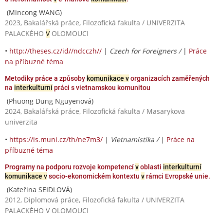
(Mincong WANG)
2023, Bakalářská práce, Filozofická fakulta / UNIVERZITA
PALACKÉHO
V
OLOMOUCI
•
http://theses.cz/id//ndcczh//
|
Czech for Foreigners /
|
Práce
na příbuzné téma
Metodiky práce a způsoby
komunikace v
organizacích zaměřených
na
interkulturní
práci s vietnamskou komunitou
(Phuong Dung Nguyenová)
2024, Bakalářská práce, Filozofická fakulta / Masarykova
univerzita
•
https://is.muni.cz/th/ne7m3/
|
Vietnamistika /
|
Práce na
příbuzné téma
Programy na podporu rozvoje kompetencí
v
oblasti
interkulturní
komunikace v
socio-ekonomickém kontextu
v
rámci Evropské unie.
(Kateřina SEIDLOVÁ)
2012, Diplomová práce, Filozofická fakulta / UNIVERZITA
PALACKÉHO V OLOMOUCI