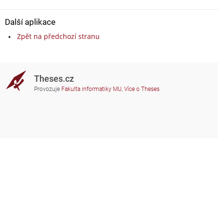
Další aplikace
Zpět na předchozí stranu
Theses.cz
Provozuje
Fakulta informatiky MU
,
Více o Theses
Potřebujete poradit?
Zapojené školy
theses@fi.muni.cz
Správci zapojených škol
Nápověda
Soukromí
Často kladené dotazy
Přístupnost