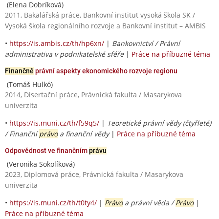
(Elena Dobríková)
2011, Bakalářská práce, Bankovní institut vysoká škola SK /
Vysoká škola regionálního rozvoje a Bankovní institut – AMBIS
•
https://is.ambis.cz/th/hp6xn/
|
Bankovnictví / Právní
administrativa v podnikatelské sféře
|
Práce na příbuzné téma
Finančně
právní aspekty ekonomického rozvoje regionu
(Tomáš Hulkó)
2014, Disertační práce, Právnická fakulta / Masarykova
univerzita
•
https://is.muni.cz/th/f59q5/
|
Teoretické právní vědy (čtyřleté)
/ Finanční
právo
a finanční vědy
|
Práce na příbuzné téma
Odpovědnost ve finančním
právu
(Veronika Sokolíková)
2023, Diplomová práce, Právnická fakulta / Masarykova
univerzita
•
https://is.muni.cz/th/t0ty4/
|
Právo
a právní věda /
Právo
|
Práce na příbuzné téma