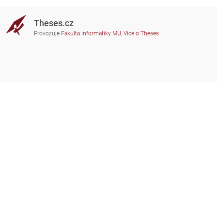
Theses.cz
Provozuje
Fakulta informatiky MU
,
Více o Theses
Potřebujete poradit?
Zapojené školy
theses@fi.muni.cz
Správci zapojených škol
Nápověda
Soukromí
Často kladené dotazy
Přístupnost
Zobrazit klasickou verzi
Nahoru