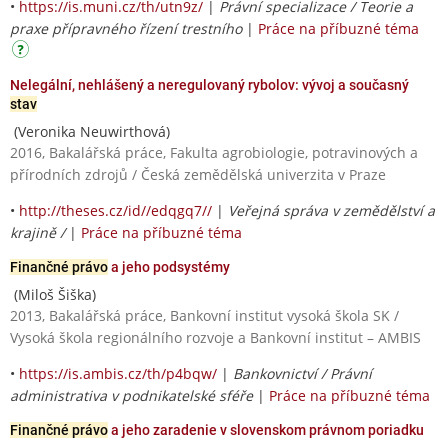
•
https://is.muni.cz/th/utn9z/
|
Právní specializace / Teorie a
praxe přípravného řízení trestního
|
Práce na příbuzné téma
Nelegální, nehlášený a neregulovaný rybolov: vývoj a současný
stav
(Veronika Neuwirthová)
2016, Bakalářská práce, Fakulta agrobiologie, potravinových a
přírodních zdrojů / Česká zemědělská univerzita v Praze
•
http://theses.cz/id//edqgq7//
|
Veřejná správa v zemědělství a
krajině /
|
Práce na příbuzné téma
Finančné právo
a jeho podsystémy
(Miloš Šiška)
2013, Bakalářská práce, Bankovní institut vysoká škola SK /
Vysoká škola regionálního rozvoje a Bankovní institut – AMBIS
•
https://is.ambis.cz/th/p4bqw/
|
Bankovnictví / Právní
administrativa v podnikatelské sféře
|
Práce na příbuzné téma
Finančné právo
a jeho zaradenie v slovenskom právnom poriadku