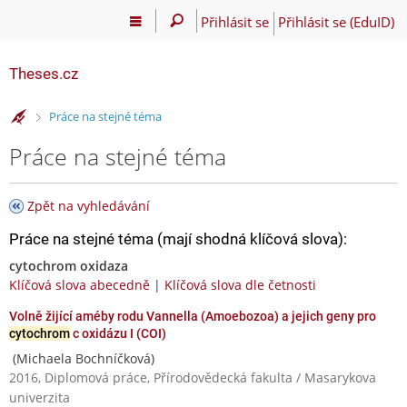
Přihlásit se
Přihlásit se (EduID)
Theses.cz
>
Práce na stejné téma
Práce na stejné téma
Zpět na vyhledávání
Práce na stejné téma (mají shodná klíčová slova):
cytochrom oxidaza
Klíčová slova abecedně
|
Klíčová slova dle četnosti
Volně žijící améby rodu Vannella (Amoebozoa) a jejich geny pro
cytochrom
c oxidázu I (COI)
(Michaela Bochníčková)
2016, Diplomová práce, Přírodovědecká fakulta / Masarykova
univerzita