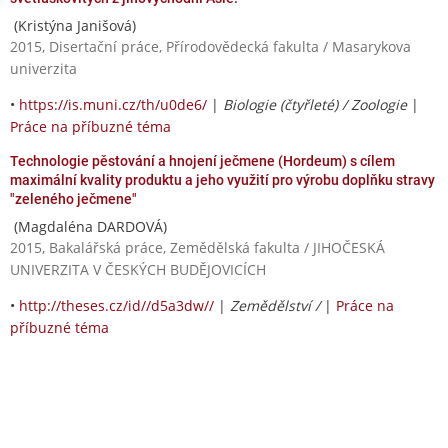
(Kristýna Janišová)
2015, Disertační práce, Přírodovědecká fakulta / Masarykova
univerzita
•
https://is.muni.cz/th/u0de6/
|
Biologie (čtyřleté) / Zoologie
|
Práce na příbuzné téma
Technologie pěstování a hnojení ječmene (Hordeum) s cílem
maximální kvality produktu a jeho využití pro výrobu doplňku stravy
"zeleného ječmene"
(Magdaléna DARDOVÁ)
2015, Bakalářská práce, Zemědělská fakulta / JIHOČESKÁ
UNIVERZITA V ČESKÝCH BUDĚJOVICÍCH
•
http://theses.cz/id//d5a3dw//
|
Zemědělství /
|
Práce na
příbuzné téma