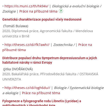
•
https://is.muni.cz/th/hk94v/
|
Ekologická a evoluční biologie /
Zoologie
|
Práce na příbuzné téma
Genetická charakterizace populací včely medonosné
(Tomáš Bulawa)
2020, Diplomová práce, Agronomická fakulta / Mendelova
univerzita v Brně
•
http://theses.cz/id//fk7awh//
|
Zootechnika /
|
Práce na
příbuzné téma
Distribuce populací druhu Sympetrum depressiusculum a jejich
habitatové nároky v rámci Evropy
(Jitka DVOŘÁKOVÁ)
2020, Bakalářská práce, Přírodovědecká fakulta / OSTRAVSKÁ
UNIVERZITA
•
http://theses.cz/id//ogh6du//
|
Biologie / Systematická biologie
a ekologie
|
Práce na příbuzné téma
Fylogeneze a fylogeografie rodu Libnetis (Lycidae) a
světluškovitých z jihovýchodní Asie.