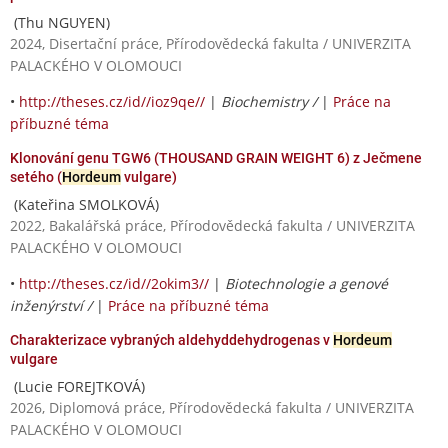
(Thu NGUYEN)
2024, Disertační práce, Přírodovědecká fakulta / UNIVERZITA
PALACKÉHO V OLOMOUCI
•
http://theses.cz/id//ioz9qe//
|
Biochemistry /
|
Práce na
příbuzné téma
Klonování genu TGW6 (THOUSAND GRAIN WEIGHT 6) z Ječmene
setého (
Hordeum
vulgare)
(Kateřina SMOLKOVÁ)
2022, Bakalářská práce, Přírodovědecká fakulta / UNIVERZITA
PALACKÉHO V OLOMOUCI
•
http://theses.cz/id//2okim3//
|
Biotechnologie a genové
inženýrství /
|
Práce na příbuzné téma
Charakterizace vybraných aldehyddehydrogenas v
Hordeum
vulgare
(Lucie FOREJTKOVÁ)
2026, Diplomová práce, Přírodovědecká fakulta / UNIVERZITA
PALACKÉHO V OLOMOUCI