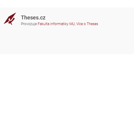
Theses.cz
Provozuje
Fakulta informatiky MU
,
Více o Theses
Potřebujete poradit?
Zapojené školy
theses@fi.muni.cz
Správci zapojených škol
Nápověda
Soukromí
Často kladené dotazy
Přístupnost
Zobrazit klasickou verzi
Nahoru