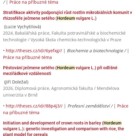
/
|
Práce na příbuzné téma
Stratifikace aktivity podporující růst rostlin mikrobiálních komunit v
rhizosféře ječmene setého (
Hordeum
vulgare L.)
(Lucie Vychytilová)
2024, Bakalářská práce, Fakulta potravinářské a biochemické
technologie / Vysoká škola chemicko-technologická v Praze
•
http://theses.cz/id//6yefxg//
|
Biochemie a biotechnologie /
|
Práce na příbuzné téma
Pěstování ječmene setého (
Hordeum
vulgare L.) při odlišné
meziřádkové vzdálenosti
(Jiří Doležal)
2026, Diplomová práce, Agronomická fakulta / Mendelova
univerzita v Brně
•
http://theses.cz/id//88p4j3//
|
Profesní zemědělství /
|
Práce
na příbuzné téma
Initiation and development of crown roots in barley (
Hordeum
vulgare L.): genetic investigation and comparison with rice, the
plant model for cereals