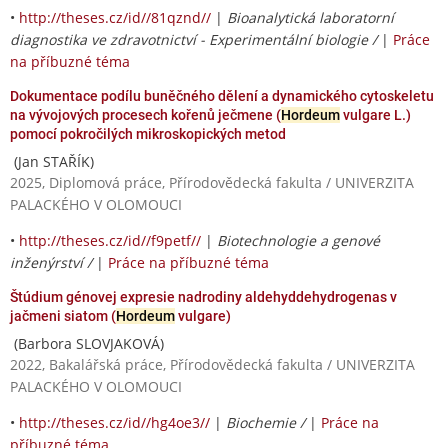
•
http://theses.cz/id//81qznd//
|
Bioanalytická laboratorní
diagnostika ve zdravotnictví - Experimentální biologie /
|
Práce
na příbuzné téma
Dokumentace podílu buněčného dělení a dynamického cytoskeletu
na vývojových procesech kořenů ječmene (
Hordeum
vulgare L.)
pomocí pokročilých mikroskopických metod
(Jan STAŘÍK)
2025, Diplomová práce, Přírodovědecká fakulta / UNIVERZITA
PALACKÉHO V OLOMOUCI
•
http://theses.cz/id//f9petf//
|
Biotechnologie a genové
inženýrství /
|
Práce na příbuzné téma
Štúdium génovej expresie nadrodiny aldehyddehydrogenas v
jačmeni siatom (
Hordeum
vulgare)
(Barbora SLOVJAKOVÁ)
2022, Bakalářská práce, Přírodovědecká fakulta / UNIVERZITA
PALACKÉHO V OLOMOUCI
•
http://theses.cz/id//hg4oe3//
|
Biochemie /
|
Práce na
příbuzné téma