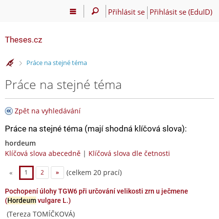
Přihlásit se
Přihlásit se (EduID)
Theses.cz
>
Práce na stejné téma
Práce na stejné téma
Zpět na vyhledávání
Práce na stejné téma (mají shodná klíčová slova):
hordeum
Klíčová slova abecedně
|
Klíčová slova dle četnosti
(celkem 20 prací)
«
1
2
»
Pochopení úlohy TGW6 při určování velikosti zrn u ječmene
(
Hordeum
vulgare L.)
(Tereza TOMÍČKOVÁ)