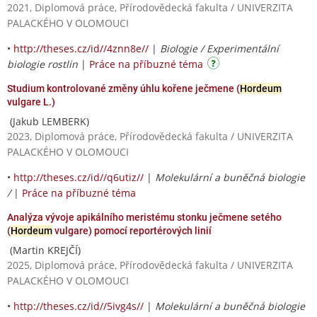
2021, Diplomová práce, Přírodovědecká fakulta / UNIVERZITA
PALACKÉHO V OLOMOUCI
•
http://theses.cz/id//4znn8e//
|
Biologie / Experimentální
biologie rostlin
|
Práce na příbuzné téma
Studium kontrolované změny úhlu kořene ječmene (
Hordeum
vulgare L.)
(Jakub LEMBERK)
2023, Diplomová práce, Přírodovědecká fakulta / UNIVERZITA
PALACKÉHO V OLOMOUCI
•
http://theses.cz/id//q6utiz//
|
Molekulární a buněčná biologie
/
|
Práce na příbuzné téma
Analýza vývoje apikálního meristému stonku ječmene setého
(
Hordeum
vulgare) pomocí reportérových linií
(Martin KREJČÍ)
2025, Diplomová práce, Přírodovědecká fakulta / UNIVERZITA
PALACKÉHO V OLOMOUCI
•
http://theses.cz/id//5ivg4s//
|
Molekulární a buněčná biologie