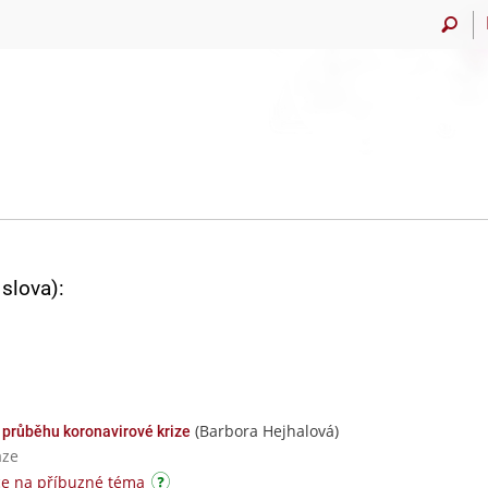
slova):
(Barbora Hejhalová)
 průběhu koronavirové krize
aze
ce na příbuzné téma