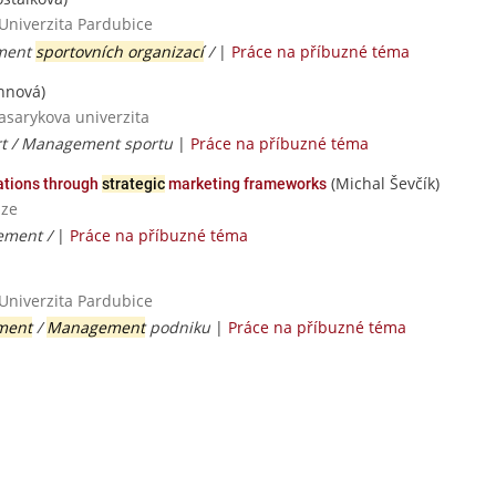
 Univerzita Pardubice
ment
sportovních organizací
/
|
Práce na příbuzné téma
nnová)
asarykova univerzita
rt / Management sportu
|
Práce na příbuzné téma
(Michal Ševčík)
zations through
strategic
marketing frameworks
aze
ement /
|
Práce na příbuzné téma
 Univerzita Pardubice
ment
/
Management
podniku
|
Práce na příbuzné téma