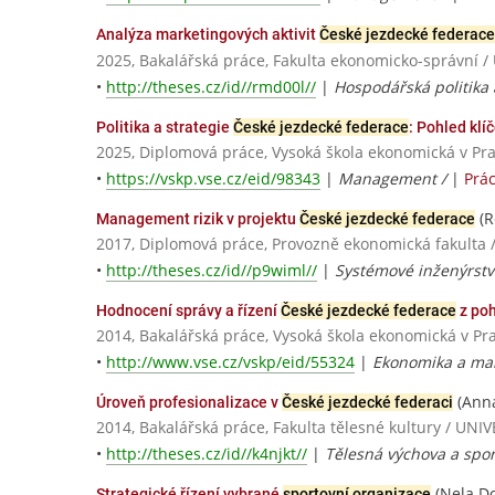
Analýza marketingových aktivit
České jezdecké federace
2025, Bakalářská práce, Fakulta ekonomicko-správní /
•
http://theses.cz/id//rmd00l//
|
Hospodářská politika 
Politika a strategie
České jezdecké federace
: Pohled klí
2025, Diplomová práce, Vysoká škola ekonomická v Pr
•
https://vskp.vse.cz/eid/98343
|
Management /
|
Prá
(R
Management rizik v projektu
České jezdecké federace
2017, Diplomová práce, Provozně ekonomická fakulta 
•
http://theses.cz/id//p9wiml//
|
Systémové inženýrství
Hodnocení správy a řízení
České jezdecké federace
z po
2014, Bakalářská práce, Vysoká škola ekonomická v Pr
•
http://www.vse.cz/vskp/eid/55324
|
Ekonomika a m
(Ann
Úroveň profesionalizace v
České jezdecké federaci
2014, Bakalářská práce, Fakulta tělesné kultury / 
•
http://theses.cz/id//k4njkt//
|
Tělesná výchova a spor
(Nela Do
Strategické řízení vybrané
sportovní organizace