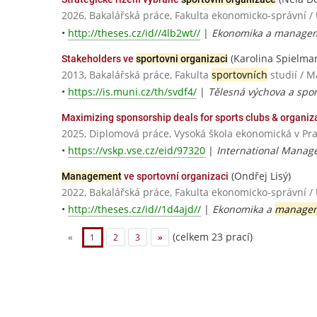
2026, Bakalářská práce, Fakulta ekonomicko-správní /
•
http://theses.cz/id//4lb2wt//
|
Ekonomika a manage
(Karolina Spielma
Stakeholders ve
sportovni organizaci
2013, Bakalářská práce, Fakulta
sportovních
studií / M
•
https://is.muni.cz/th/svdf4/
|
Tělesná výchova a spo
Maximizing sponsorship deals for sports clubs & organi
2025, Diplomová práce, Vysoká škola ekonomická v Pr
•
https://vskp.vse.cz/eid/97320
|
International Manag
(Ondřej Lisý)
Management
ve sportovní organizaci
2022, Bakalářská práce, Fakulta ekonomicko-správní /
•
http://theses.cz/id//1d4ajd//
|
Ekonomika a
manage
(celkem 23 prací)
«
1
2
3
»