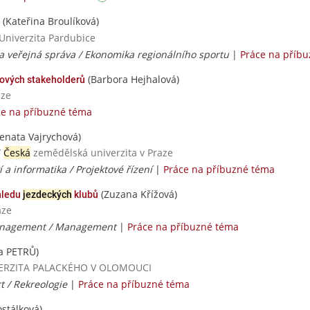
(Kateřina Broulíková)
 Univerzita Pardubice
a veřejná správa / Ekonomika regionálního sportu
|
Práce na příb
(Barbora Hejhalová)
čových stakeholderů
aze
ce na příbuzné téma
enata Vajrychová)
/
Česká
zemědělská univerzita v Praze
 a informatika / Projektové řízení
|
Práce na příbuzné téma
(Zuzana Křížová)
hledu
jezdeckých
klubů
aze
anagement / Management
|
Práce na příbuzné téma
a PETRŮ)
UNIVERZITA PALACKÉHO V OLOMOUCI
t / Rekreologie
|
Práce na příbuzné téma
stálková)