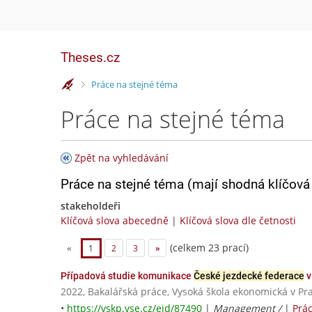
Theses.cz
>
Práce na stejné téma
Práce na stejné téma
Zpět na vyhledávání
Práce na stejné téma (mají shodná klíčová 
stakeholdeři
Klíčová slova abecedně
|
Klíčová slova dle četnosti
(celkem 23 prací)
«
1
2
3
»
Případová studie komunikace
České jezdecké federace
v
2022, Bakalářská práce, Vysoká škola ekonomická v Pr
•
https://vskp.vse.cz/eid/87490
|
Management /
|
Prá