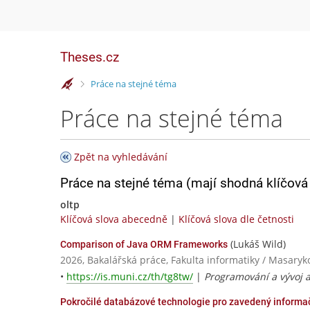
Theses.cz
>
Práce na stejné téma
Práce na stejné téma
Zpět na vyhledávání
Práce na stejné téma (mají shodná klíčová 
oltp
Klíčová slova abecedně
|
Klíčová slova dle četnosti
(Lukáš Wild)
Comparison of Java ORM Frameworks
2026, Bakalářská práce, Fakulta informatiky / Masaryk
•
https://is.muni.cz/th/tg8tw/
|
Programování a vývoj a
Pokročilé databázové technologie pro zavedený informa