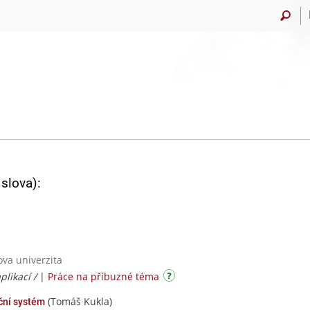
slova):
ova univerzita
plikací /
|
Práce na příbuzné téma
(Tomáš Kukla)
ční systém