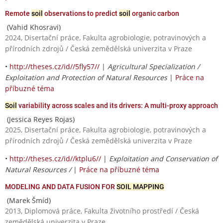
Remote
soil
observations to predict
soil
organic carbon
(Vahid Khosravi)
2024, Disertační práce, Fakulta agrobiologie, potravinových a
přírodních zdrojů / Česká zemědělská univerzita v Praze
•
http://theses.cz/id//5fly57//
|
Agricultural Specialization /
Exploitation and Protection of Natural Resources
|
Práce na
příbuzné téma
Soil
variability across scales and its drivers: A multi-proxy approach
(Jessica Reyes Rojas)
2025, Disertační práce, Fakulta agrobiologie, potravinových a
přírodních zdrojů / Česká zemědělská univerzita v Praze
•
http://theses.cz/id//ktplu6//
|
Exploitation and Conservation of
Natural Resources /
|
Práce na příbuzné téma
MODELING AND DATA FUSION FOR
SOIL MAPPING
(Marek Šmíd)
2013, Diplomová práce, Fakulta životního prostředí / Česká
zemědělská univerzita v Praze