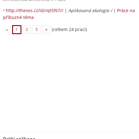
•
http://theses.cz/id//qt5f67//
|
Aplikovaná ekologie /
|
Práce na
příbuzné téma
(celkem 24 prací)
«
1
2
3
»