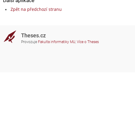
Další aplikace
Zpět na předchozí stranu
Theses.cz
Provozuje
Fakulta informatiky MU
,
Více o Theses
Potřebujete poradit?
Zapojené školy
theses@fi.muni.cz
Správci zapojených škol
Nápověda
Soukromí
Často kladené dotazy
Přístupnost
Zobrazit klasickou verzi