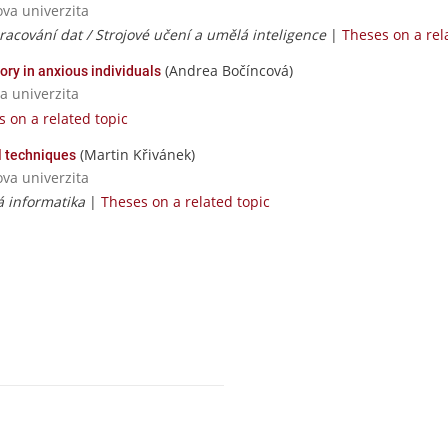
ova univerzita
racování dat / Strojové učení a umělá inteligence
|
Theses on a rel
(Andrea Bočíncová)
ry in anxious individuals
a univerzita
 on a related topic
(Martin Křivánek)
l techniques
ova univerzita
á informatika
|
Theses on a related topic