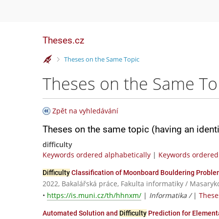
Theses.cz
>
Theses on the Same Topic
Theses on the Same To
Zpět na vyhledávání
Theses on the same topic (having an ident
difficulty
Keywords ordered alphabetically
|
Keywords ordered 
Difficulty
Classification of Moonboard Bouldering Probl
2022, Bakalářská práce, Fakulta informatiky / Masaryk
•
https://is.muni.cz/th/hhnxm/
|
Informatika /
|
Theses
Automated Solution and
Difficulty
Prediction for Elemen