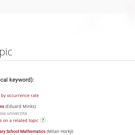
pic
ical keyword):
by occurrence rate
(Eduard Minks)
ems
ova univerzita
 on a related topic
(Milan Horký)
tary School Mathematics