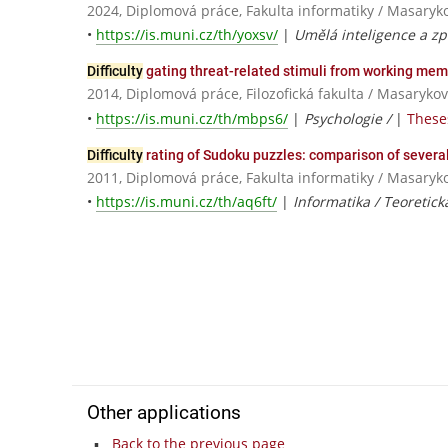
2024, Diplomová práce, Fakulta informatiky / Masaryk
•
https://is.muni.cz/th/yoxsv/
|
Umělá inteligence a zp
Difficulty
gating threat-related stimuli from working memo
2014, Diplomová práce, Filozofická fakulta / Masarykov
•
https://is.muni.cz/th/mbps6/
|
Psychologie /
|
Theses
Difficulty
rating of Sudoku puzzles: comparison of severa
2011, Diplomová práce, Fakulta informatiky / Masaryk
•
https://is.muni.cz/th/aq6ft/
|
Informatika / Teoretick
Other applications
Back to the previous page