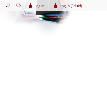
CS
Log in
Log in (EduId)