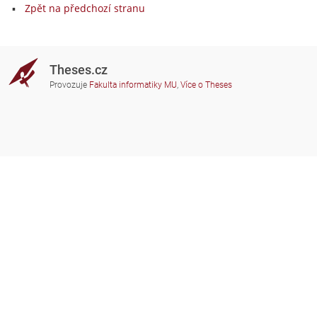
Zpět na předchozí stranu
Theses.cz
Provozuje
Fakulta informatiky MU
,
Více o Theses
Potřebujete poradit?
Zapojené školy
theses@fi.muni.cz
Správci zapojených škol
Nápověda
Soukromí
Často kladené dotazy
Přístupnost
Zobrazit klasickou verzi