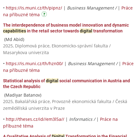
•
https://is.muni.cz/th/pipnz/
|
Business Management /
|
Práce
na příbuzné téma
The interdependence of business model innovation and dynamic
capabilities
in the retail sector towards
digital
transformation
(Md Abid)
2025, Diplomová práce, Ekonomicko-správní fakulta /
Masarykova univerzita
•
https://is.muni.cz/th/hzn00/
|
Business Management /
|
Práce
na příbuzné téma
Statistical analysis of
digital
social communication in Austria and
the Czech Republic
(Madiyar Batanov)
2025, Bakalářská práce, Provozně ekonomická fakulta / Česká
zemědělská univerzita v Praze
•
http://theses.cz/id//em3l5a//
|
Informatics /
|
Práce na
příbuzné téma
A Qualitative Analysis of
Digital
Transformation in the Financial