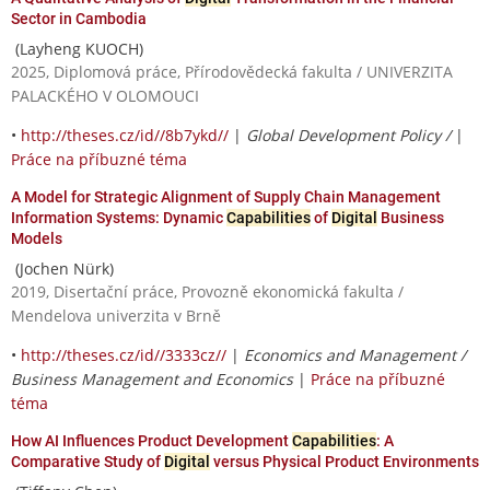
Sector in Cambodia
(Layheng KUOCH)
2025, Diplomová práce, Přírodovědecká fakulta / UNIVERZITA
PALACKÉHO V OLOMOUCI
•
http://theses.cz/id//8b7ykd//
|
Global Development Policy /
|
Práce na příbuzné téma
A Model for Strategic Alignment of Supply Chain Management
Information Systems: Dynamic
Capabilities
of
Digital
Business
Models
(Jochen Nürk)
2019, Disertační práce, Provozně ekonomická fakulta /
Mendelova univerzita v Brně
•
http://theses.cz/id//3333cz//
|
Economics and Management /
Business Management and Economics
|
Práce na příbuzné
téma
How AI Influences Product Development
Capabilities
: A
Comparative Study of
Digital
versus Physical Product Environments