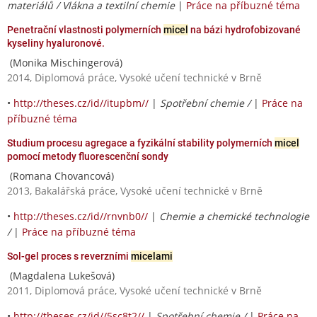
materiálů / Vlákna a textilní chemie
|
Práce na příbuzné téma
Penetrační vlastnosti polymerních
micel
na bázi hydrofobizované
kyseliny hyaluronové.
(Monika Mischingerová)
2014, Diplomová práce, Vysoké učení technické v Brně
•
http://theses.cz/id//itupbm//
|
Spotřební chemie /
|
Práce na
příbuzné téma
Studium procesu agregace a fyzikální stability polymerních
micel
pomocí metody fluorescenční sondy
(Romana Chovancová)
2013, Bakalářská práce, Vysoké učení technické v Brně
•
http://theses.cz/id//rnvnb0//
|
Chemie a chemické technologie
/
|
Práce na příbuzné téma
Sol-gel proces s reverzními
micelami
(Magdalena Lukešová)
2011, Diplomová práce, Vysoké učení technické v Brně
•
http://theses.cz/id//5sc8t2//
|
Spotřební chemie /
|
Práce na