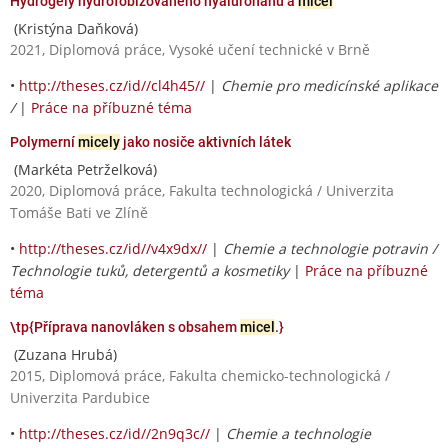
Hydrogely hydrofobizovaného hyaluronanu a
micel
(Kristýna Daňková)
2021, Diplomová práce, Vysoké učení technické v Brně
•
http://theses.cz/id//cl4h45//
|
Chemie pro medicínské aplikace
/
|
Práce na příbuzné téma
Polymerní
micely
jako nosiče aktivních látek
(Markéta Petrželková)
2020, Diplomová práce, Fakulta technologická / Univerzita
Tomáše Bati ve Zlíně
•
http://theses.cz/id//v4x9dx//
|
Chemie a technologie potravin /
Technologie tuků, detergentů a kosmetiky
|
Práce na příbuzné
téma
\tp{Příprava nanovláken s obsahem
micel
.}
(Zuzana Hrubá)
2015, Diplomová práce, Fakulta chemicko-technologická /
Univerzita Pardubice
•
http://theses.cz/id//2n9q3c//
|
Chemie a technologie