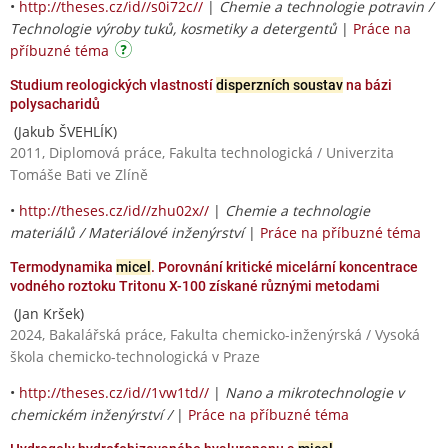
•
http://theses.cz/id//s0i72c//
|
Chemie a technologie potravin /
Technologie výroby tuků, kosmetiky a detergentů
|
Práce na
příbuzné téma
Studium reologických vlastností
disperzních soustav
na bázi
polysacharidů
(Jakub ŠVEHLÍK)
2011, Diplomová práce, Fakulta technologická / Univerzita
Tomáše Bati ve Zlíně
•
http://theses.cz/id//zhu02x//
|
Chemie a technologie
materiálů / Materiálové inženýrství
|
Práce na příbuzné téma
Termodynamika
micel
. Porovnání kritické micelární koncentrace
vodného roztoku Tritonu X-100 získané různými metodami
(Jan Kršek)
2024, Bakalářská práce, Fakulta chemicko-inženýrská / Vysoká
škola chemicko-technologická v Praze
•
http://theses.cz/id//1vw1td//
|
Nano a mikrotechnologie v
chemickém inženýrství /
|
Práce na příbuzné téma