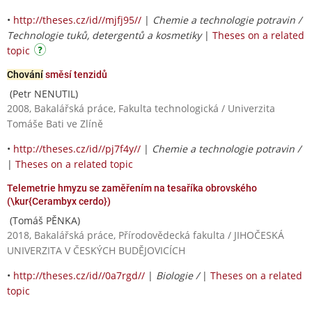
•
http://theses.cz/id//mjfj95//
|
Chemie a technologie potravin /
Technologie tuků, detergentů a kosmetiky
|
Theses on a related
topic
Chování
směsí tenzidů
(Petr NENUTIL)
2008, Bakalářská práce, Fakulta technologická / Univerzita
Tomáše Bati ve Zlíně
•
http://theses.cz/id//pj7f4y//
|
Chemie a technologie potravin /
|
Theses on a related topic
Telemetrie hmyzu se zaměřením na tesaříka obrovského
(\kur{Cerambyx cerdo})
(Tomáš PĚNKA)
2018, Bakalářská práce, Přírodovědecká fakulta / JIHOČESKÁ
UNIVERZITA V ČESKÝCH BUDĚJOVICÍCH
•
http://theses.cz/id//0a7rgd//
|
Biologie /
|
Theses on a related
topic