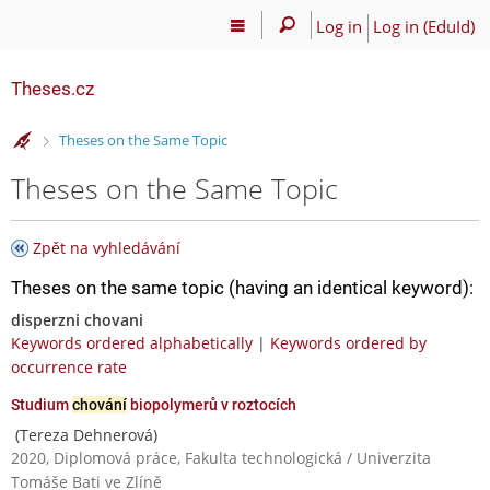
Log in
Log in (EduId)
Theses.cz
>
Theses on the Same Topic
Theses on the Same Topic
Zpět na vyhledávání
Theses on the same topic (having an identical keyword):
disperzni chovani
Keywords ordered alphabetically
|
Keywords ordered by
occurrence rate
Studium
chování
biopolymerů v roztocích
(Tereza Dehnerová)
2020, Diplomová práce, Fakulta technologická / Univerzita
Tomáše Bati ve Zlíně