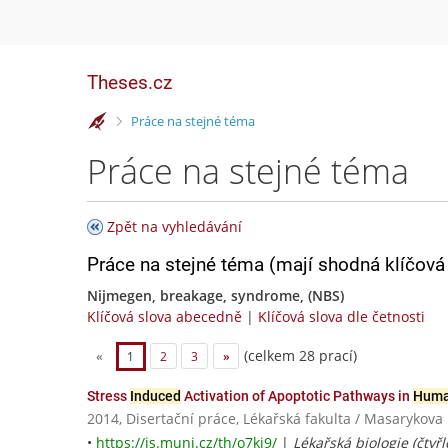
Theses.cz
>
Práce na stejné téma
Práce na stejné téma
Zpět na vyhledávání
Práce na stejné téma (mají shodná klíčová 
Nijmegen, breakage, syndrome, (NBS)
Klíčová slova abecedně
|
Klíčová slova dle četnosti
(celkem 28 prací)
«
1
2
3
»
Stress
Induced
Activation of Apoptotic Pathways in
Hum
2014, Disertační práce, Lékařská fakulta / Masarykova 
•
https://is.muni.cz/th/o7kj9/
|
Lékařská biologie (čtyřl