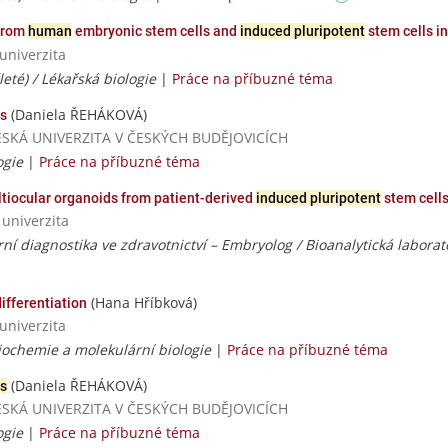
 from
human
embryonic stem cells and
induced pluripotent
stem cells in
univerzita
leté) / Lékařská biologie
|
Práce na příbuzné téma
(Daniela ŘEHÁKOVÁ)
ls
HOČESKÁ UNIVERZITA V ČESKÝCH BUDĚJOVICÍCH
ogie
|
Práce na příbuzné téma
ultiocular organoids from patient-derived
induced pluripotent
stem cells
 univerzita
rní diagnostika ve zdravotnictví – Embryolog / Bioanalytická laborat
(Hana Hříbková)
differentiation
univerzita
iochemie a molekulární biologie
|
Práce na příbuzné téma
(Daniela ŘEHÁKOVÁ)
ls
HOČESKÁ UNIVERZITA V ČESKÝCH BUDĚJOVICÍCH
ogie
|
Práce na příbuzné téma