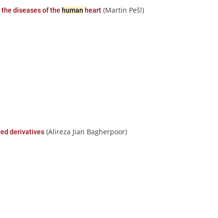
(Martin Pešl)
n the diseases of the
human
heart
(Alireza Jian Bagherpoor)
ted derivatives