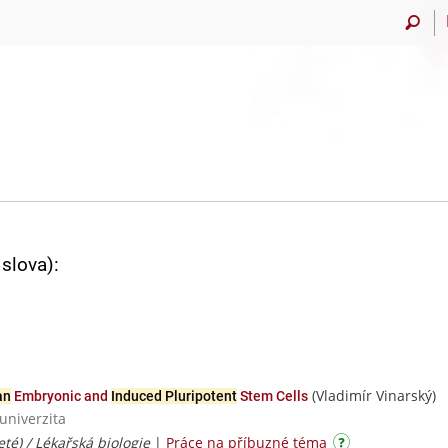
slova):
(Vladimír Vinarský)
an
Embryonic and
Induced Pluripotent
Stem Cells
univerzita
eté) / Lékařská biologie
|
Práce na příbuzné téma