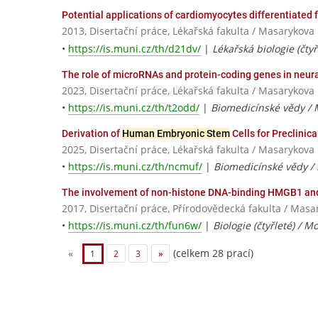
Potential applications of cardiomyocytes differentiated
2013, Disertační práce, Lékařská fakulta / Masarykova 
•
https://is.muni.cz/th/d21dv/
|
Lékařská biologie (čtyř
The role of microRNAs and protein-coding genes in neural
2023, Disertační práce, Lékařská fakulta / Masarykova 
•
https://is.muni.cz/th/t2odd/
|
Biomedicínské vědy / 
Derivation of
Human Embryonic Stem
Cells for Preclinica
2025, Disertační práce, Lékařská fakulta / Masarykova 
•
https://is.muni.cz/th/ncmuf/
|
Biomedicínské vědy / 
The involvement of non-histone DNA-binding HMGB1 an
2017, Disertační práce, Přírodovědecká fakulta / Masa
•
https://is.muni.cz/th/fun6w/
|
Biologie (čtyřleté) / 
(celkem 28 prací)
«
1
2
3
»