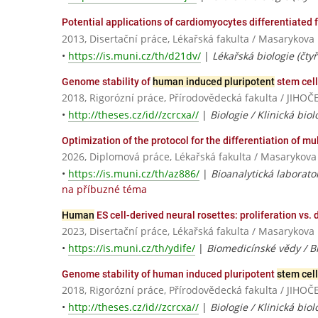
Potential applications of cardiomyocytes differentiated
2013, Disertační práce, Lékařská fakulta / Masarykova 
•
https://is.muni.cz/th/d21dv/
|
Lékařská biologie (čtyř
Genome stability of
human induced pluripotent
stem cel
2018, Rigorózní práce, Přírodovědecká fakulta / JI
•
http://theses.cz/id//zcrcxa//
|
Biologie / Klinická biol
Optimization of the protocol for the differentiation of m
2026, Diplomová práce, Lékařská fakulta / Masarykova
•
https://is.muni.cz/th/az886/
|
Bioanalytická laborato
na příbuzné téma
Human
ES cell-derived neural rosettes: proliferation vs. 
2023, Disertační práce, Lékařská fakulta / Masarykova 
•
https://is.muni.cz/th/ydife/
|
Biomedicínské vědy / B
Genome stability of human induced pluripotent
stem cel
2018, Rigorózní práce, Přírodovědecká fakulta / JI
•
http://theses.cz/id//zcrcxa//
|
Biologie / Klinická biol