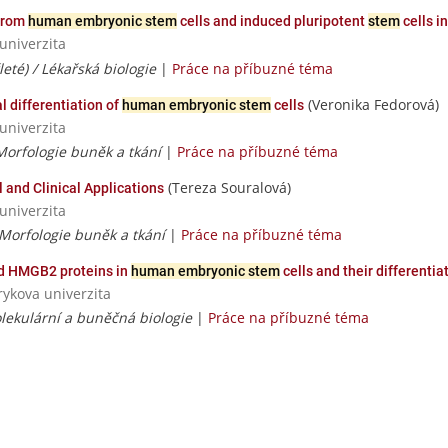
 from
human embryonic stem
cells and induced pluripotent
stem
cells i
univerzita
leté) / Lékařská biologie
|
Práce na příbuzné téma
(Veronika Fedorová)
 differentiation of
human embryonic stem
cells
univerzita
Morfologie buněk a tkání
|
Práce na příbuzné téma
(Tereza Souralová)
l and Clinical Applications
univerzita
Morfologie buněk a tkání
|
Práce na příbuzné téma
d HMGB2 proteins in
human embryonic stem
cells and their differentia
rykova univerzita
Molekulární a buněčná biologie
|
Práce na příbuzné téma