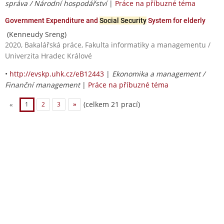
správa / Národní hospodářství
|
Práce na příbuzné téma
Government Expenditure and
Social Security
System for elderly
(Kenneudy Sreng)
2020, Bakalářská práce, Fakulta informatiky a managementu /
Univerzita Hradec Králové
•
http://evskp.uhk.cz/eB12443
|
Ekonomika a management /
Finanční management
|
Práce na příbuzné téma
(celkem 21 prací)
«
1
2
3
»