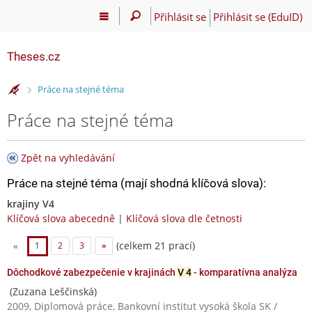
Přihlásit se
Přihlásit se (EduID)
Theses.cz
>
Práce na stejné téma
Práce na stejné téma
Zpět na vyhledávání
Práce na stejné téma (mají shodná klíčová slova):
krajiny V4
Klíčová slova abecedně
|
Klíčová slova dle četnosti
(celkem 21 prací)
«
1
2
3
»
Dôchodkové zabezpečenie v krajinách
V 4
- komparatívna analýza
(Zuzana Leščinská)
2009, Diplomová práce, Bankovní institut vysoká škola SK /