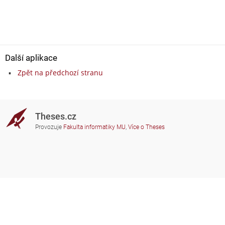
Další aplikace
Zpět na předchozí stranu
Theses.cz
Provozuje
Fakulta informatiky MU
,
Více o Theses
Potřebujete poradit?
Zapojené školy
theses@fi.muni.cz
Správci zapojených škol