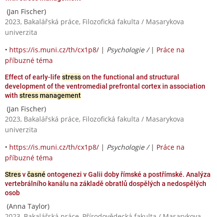
(Jan Fischer)
2023, Bakalářská práce, Filozofická fakulta / Masarykova
univerzita
•
https://is.muni.cz/th/cx1p8/
|
Psychologie /
|
Práce na
příbuzné téma
Effect of early-life
stress
on the functional and structural
development of the ventromedial prefrontal cortex in association
with
stress management
(Jan Fischer)
2023, Bakalářská práce, Filozofická fakulta / Masarykova
univerzita
•
https://is.muni.cz/th/cx1p8/
|
Psychologie /
|
Práce na
příbuzné téma
Stres
v
časné
ontogenezi v Galii doby římské a postřímské. Analýza
vertebrálního kanálu na základě obratlů dospělých a nedospělých
osob
(Anna Taylor)
2023, Bakalářská práce, Přírodovědecká fakulta / Masarykova