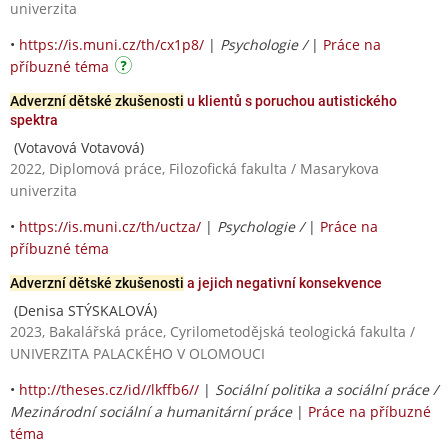
univerzita
•
https://is.muni.cz/th/cx1p8/
|
Psychologie /
|
Práce na
příbuzné téma
Adverzní dětské zkušenosti
u klientů s poruchou autistického
spektra
(Votavová Votavová)
2022, Diplomová práce, Filozofická fakulta / Masarykova
univerzita
•
https://is.muni.cz/th/uctza/
|
Psychologie /
|
Práce na
příbuzné téma
Adverzní dětské zkušenosti
a jejich negativní konsekvence
(Denisa STÝSKALOVÁ)
2023, Bakalářská práce, Cyrilometodějská teologická fakulta /
UNIVERZITA PALACKÉHO V OLOMOUCI
•
http://theses.cz/id//lkffb6//
|
Sociální politika a sociální práce /
Mezinárodní sociální a humanitární práce
|
Práce na příbuzné
téma