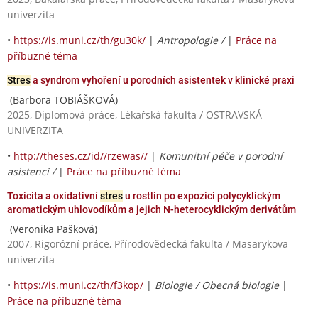
univerzita
•
https://is.muni.cz/th/gu30k/
|
Antropologie /
|
Práce na
příbuzné téma
Stres
a syndrom vyhoření u porodních asistentek v klinické praxi
(Barbora TOBIÁŠKOVÁ)
2025, Diplomová práce, Lékařská fakulta / OSTRAVSKÁ
UNIVERZITA
•
http://theses.cz/id//rzewas//
|
Komunitní péče v porodní
asistenci /
|
Práce na příbuzné téma
Toxicita a oxidativní
stres
u rostlin po expozici polycyklickým
aromatickým uhlovodíkům a jejich N-heterocyklickým derivátům
(Veronika Pašková)
2007, Rigorózní práce, Přírodovědecká fakulta / Masarykova
univerzita
•
https://is.muni.cz/th/f3kop/
|
Biologie / Obecná biologie
|
Práce na příbuzné téma