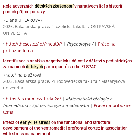
Role adverzních
dětských zkušeností
v narativech lidí s historií
poruch příjmu potravy
(Diana UHLÁROVÁ)
2026, Bakalářská práce, Filozofická fakulta / OSTRAVSKÁ
UNIVERZITA
•
http://theses.cz/id//rhout9//
|
Psychologie /
|
Práce na
příbuzné téma
Identifikace a analýza negativních událostí v dětství v pediatrických
záznamech
dětských
participantů studie ELSPAC
(Kateřina Blažková)
2023, Bakalářská práce, Přírodovědecká fakulta / Masarykova
univerzita
•
https://is.muni.cz/th/dai2e/
|
Matematická biologie a
biomedicína / Epidemiologie a modelování
|
Práce na příbuzné
téma
Effect of
early-life stress
on the functional and structural
development of the ventromedial prefrontal cortex in association
with stress management