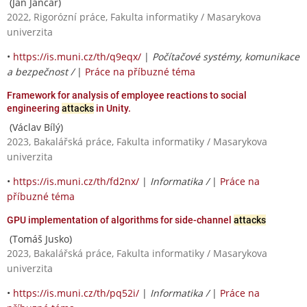
(Ján Jančár)
2022, Rigorózní práce, Fakulta informatiky / Masarykova
univerzita
•
https://is.muni.cz/th/q9eqx/
|
Počítačové systémy, komunikace
a bezpečnost /
|
Práce na příbuzné téma
Framework for analysis of employee reactions to social
engineering
attacks
in Unity.
(Václav Bílý)
2023, Bakalářská práce, Fakulta informatiky / Masarykova
univerzita
•
https://is.muni.cz/th/fd2nx/
|
Informatika /
|
Práce na
příbuzné téma
GPU implementation of algorithms for side-channel
attacks
(Tomáš Jusko)
2023, Bakalářská práce, Fakulta informatiky / Masarykova
univerzita
•
https://is.muni.cz/th/pq52i/
|
Informatika /
|
Práce na