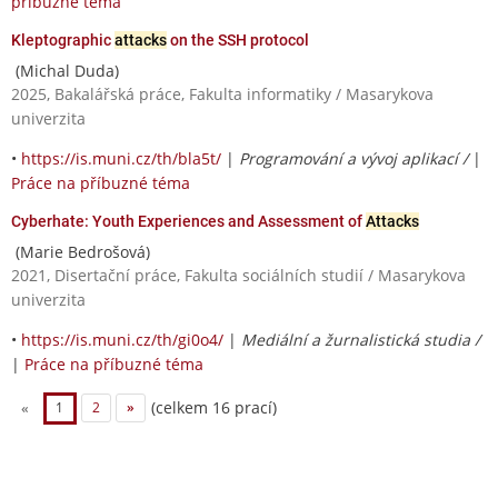
příbuzné téma
Kleptographic
attacks
on the SSH protocol
(Michal Duda)
2025, Bakalářská práce, Fakulta informatiky / Masarykova
univerzita
•
https://is.muni.cz/th/bla5t/
|
Programování a vývoj aplikací /
|
Práce na příbuzné téma
Cyberhate: Youth Experiences and Assessment of
Attacks
(Marie Bedrošová)
2021, Disertační práce, Fakulta sociálních studií / Masarykova
univerzita
•
https://is.muni.cz/th/gi0o4/
|
Mediální a žurnalistická studia /
|
Práce na příbuzné téma
(celkem 16 prací)
«
1
2
»