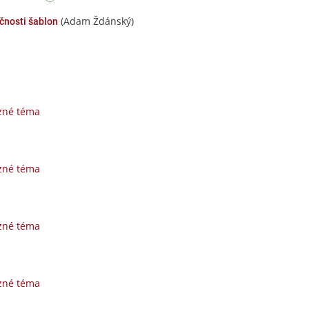
(Adam Ždánský)
čnosti šablon
zné téma
zné téma
zné téma
zné téma