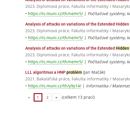
2023, Diplomová práce, Fakulta informatiky / Masaryk
•
https://is.muni.cz/th/nemr5/
|
Počítačové systémy, 
Analysis of attacks on variations of the Extended Hidd
2023, Diplomová práce, Fakulta informatiky / Masaryk
•
https://is.muni.cz/th/nemr5/
|
Počítačové systémy, 
Analysis of attacks on variations of the Extended
Hidden
2023, Diplomová práce, Fakulta informatiky / Masaryk
•
https://is.muni.cz/th/nemr5/
|
Počítačové systémy, 
(Jan Mačák)
LLL algoritmus a HNP
problém
2021, Bakalářská práce, Fakulta informatiky / Masaryk
•
https://is.muni.cz/th/y9y14/
|
Informatika / Matemat
(celkem 13 prací)
«
1
2
»