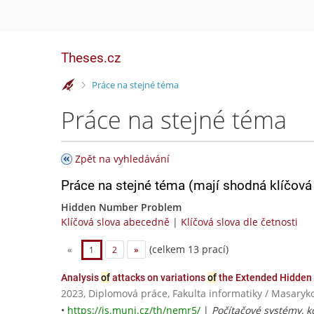
Theses.cz
>
Práce na stejné téma
Práce na stejné téma
Zpět na vyhledávání
Práce na stejné téma (mají shodná klíčová 
Hidden Number Problem
Klíčová slova abecedně
|
Klíčová slova dle četnosti
(celkem 13 prací)
«
1
2
»
Analysis
of
attacks on variations
of
the Extended Hidden
2023, Diplomová práce, Fakulta informatiky / Masaryk
•
https://is.muni.cz/th/nemr5/
|
Počítačové systémy, 