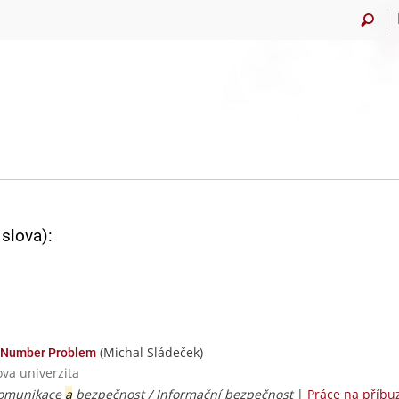
slova):
(Michal Sládeček)
 Number Problem
ova univerzita
komunikace
a
bezpečnost / Informační bezpečnost
|
Práce na příbu