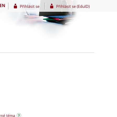
EN
Přihlásit se
Přihlásit se (EduID)
zné téma