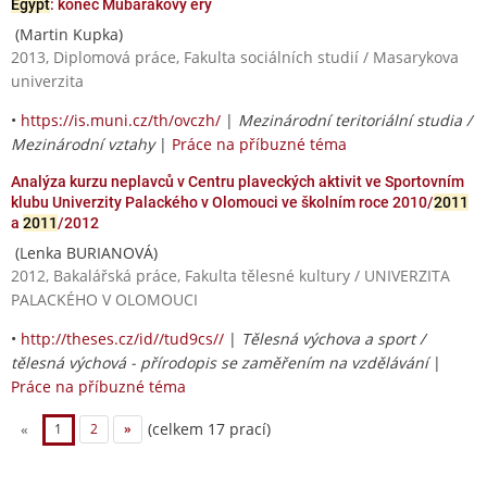
Egypt
: konec Mubarakovy éry
(Martin Kupka)
2013, Diplomová práce, Fakulta sociálních studií / Masarykova
univerzita
•
https://is.muni.cz/th/ovczh/
|
Mezinárodní teritoriální studia /
Mezinárodní vztahy
|
Práce na příbuzné téma
Analýza kurzu neplavců v Centru plaveckých aktivit ve Sportovním
klubu Univerzity Palackého v Olomouci ve školním roce 2010/
2011
a
2011
/2012
(Lenka BURIANOVÁ)
2012, Bakalářská práce, Fakulta tělesné kultury / UNIVERZITA
PALACKÉHO V OLOMOUCI
•
http://theses.cz/id//tud9cs//
|
Tělesná výchova a sport /
tělesná výchová - přírodopis se zaměřením na vzdělávání
|
Práce na příbuzné téma
(celkem 17 prací)
«
1
2
»