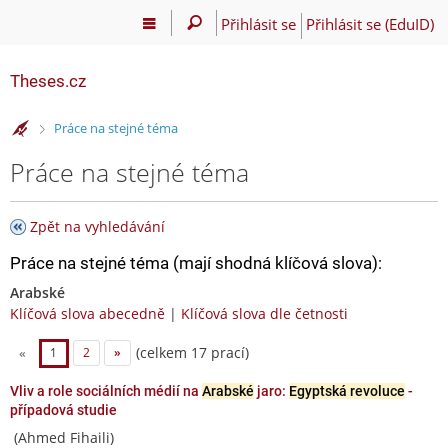
Přihlásit se
Přihlásit se (EduID)
Theses.cz
>
Práce na stejné téma
Práce na stejné téma
Zpět na vyhledávání
Práce na stejné téma (mají shodná klíčová slova):
Arabské
Klíčová slova abecedně
|
Klíčová slova dle četnosti
(celkem 17 prací)
«
1
2
»
Vliv a role sociálních médií na
Arabské
jaro:
Egyptská revoluce
-
případová studie
(Ahmed Fihaili)