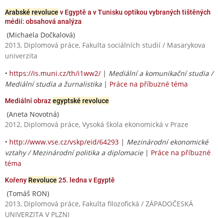
Arabské revoluce
v Egyptě a v Tunisku optikou vybraných tištěných
médií: obsahová analýza
(Michaela Dočkalová)
2013, Diplomová práce, Fakulta sociálních studií / Masarykova
univerzita
•
https://is.muni.cz/th/i1ww2/
|
Mediální a komunikační studia /
Mediální studia a žurnalistika
|
Práce na příbuzné téma
Mediální obraz
egyptské revoluce
(Aneta Novotná)
2012, Diplomová práce, Vysoká škola ekonomická v Praze
•
http://www.vse.cz/vskp/eid/64293
|
Mezinárodní ekonomické
vztahy / Mezinárodní politika a diplomacie
|
Práce na příbuzné
téma
Kořeny
Revoluce
25. ledna v Egyptě
(Tomáš RON)
2013, Diplomová práce, Fakulta filozofická / ZÁPADOČESKÁ
UNIVERZITA V PLZNI