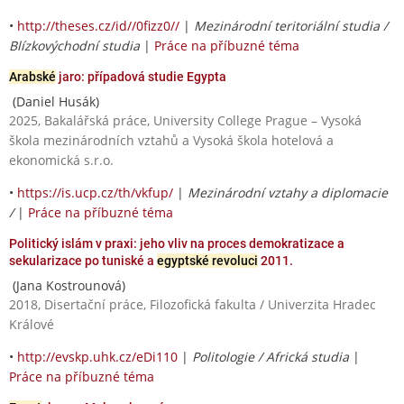
•
http://theses.cz/id//0fizz0//
|
Mezinárodní teritoriální studia /
Blízkovýchodní studia
|
Práce na příbuzné téma
Arabské
jaro: případová studie Egypta
(Daniel Husák)
2025, Bakalářská práce, University College Prague – Vysoká
škola mezinárodních vztahů a Vysoká škola hotelová a
ekonomická s.r.o.
•
https://is.ucp.cz/th/vkfup/
|
Mezinárodní vztahy a diplomacie
/
|
Práce na příbuzné téma
Politický islám v praxi: jeho vliv na proces demokratizace a
sekularizace po tuniské a
egyptské revoluci
2011.
(Jana Kostrounová)
2018, Disertační práce, Filozofická fakulta / Univerzita Hradec
Králové
•
http://evskp.uhk.cz/eDi110
|
Politologie / Africká studia
|
Práce na příbuzné téma