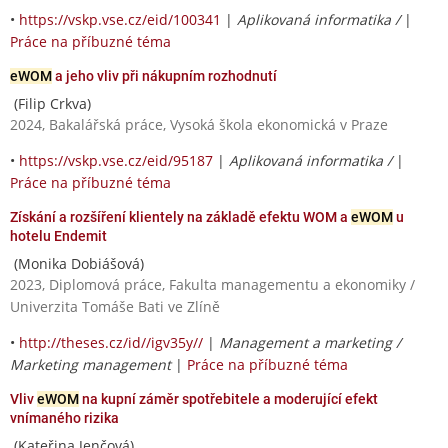
•
https://vskp.vse.cz/eid/100341
|
Aplikovaná informatika /
|
Práce na příbuzné téma
eWOM
a jeho vliv při nákupním rozhodnutí
(Filip Crkva)
2024, Bakalářská práce, Vysoká škola ekonomická v Praze
•
https://vskp.vse.cz/eid/95187
|
Aplikovaná informatika /
|
Práce na příbuzné téma
Získání a rozšíření klientely na základě efektu WOM a
eWOM
u
hotelu Endemit
(Monika Dobiášová)
2023, Diplomová práce, Fakulta managementu a ekonomiky /
Univerzita Tomáše Bati ve Zlíně
•
http://theses.cz/id//igv35y//
|
Management a marketing /
Marketing management
|
Práce na příbuzné téma
Vliv
eWOM
na kupní záměr spotřebitele a moderující efekt
vnímaného rizika
(Kateřina Jenčová)