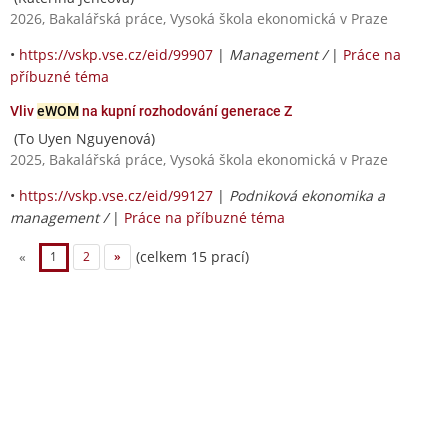
2026, Bakalářská práce, Vysoká škola ekonomická v Praze
•
https://vskp.vse.cz/eid/99907
|
Management /
|
Práce na
příbuzné téma
Vliv
eWOM
na kupní rozhodování generace Z
(To Uyen Nguyenová)
2025, Bakalářská práce, Vysoká škola ekonomická v Praze
•
https://vskp.vse.cz/eid/99127
|
Podniková ekonomika a
management /
|
Práce na příbuzné téma
(celkem 15 prací)
«
1
2
»