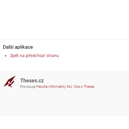
Další aplikace
Zpět na předchozí stranu
Theses.cz
Provozuje
Fakulta informatiky MU
,
Více o Theses
Potřebujete poradit?
Zapojené školy
theses@fi.muni.cz
Správci zapojených škol