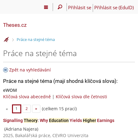
Přihlásit se
Přihlásit se (EduID)
Theses.cz
>
Práce na stejné téma
Práce na stejné téma
Zpět na vyhledávání
Práce na stejné téma (mají shodná klíčová slova):
eWOM
Klíčová slova abecedně
|
Klíčová slova dle četnosti
(celkem 15 prací)
«
1
2
»
Signalling
Theory
: Why
Education
Yields
Higher
Earnings
(Adriana Najera)
2025, Bakalářská práce, CEVRO Univerzita