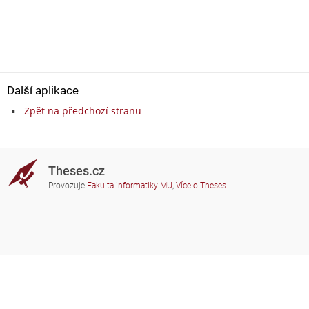
Další aplikace
Zpět na předchozí stranu
Theses.cz
Provozuje
Fakulta informatiky MU
,
Více o Theses
Potřebujete poradit?
Zapojené školy
theses@fi.muni.cz
Správci zapojených škol