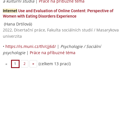
a kulturní studia
|
Práce na příbuzné téma
Internet
Use and Evaluation of Online Content: Perspective of
Women with Eating Disorders Experience
(Hana Drtilová)
2022, Disertační práce, Fakulta sociálních studií / Masarykova
univerzita
•
https://is.muni.cz/th/cjj6d/
|
Psychologie / Sociální
psychologie
|
Práce na příbuzné téma
(celkem 13 prací)
«
1
2
»