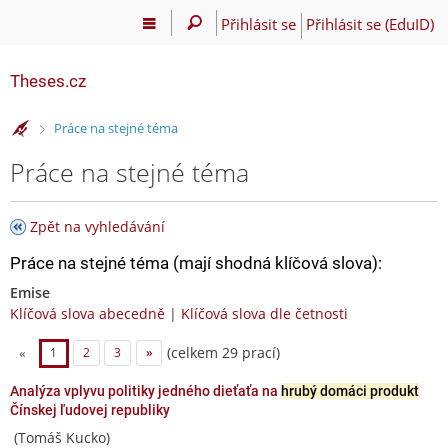
Přihlásit se
Přihlásit se (EduID)
Theses.cz
>
Práce na stejné téma
Práce na stejné téma
Zpět na vyhledávání
Práce na stejné téma (mají shodná klíčová slova):
Emise
Klíčová slova abecedně
|
Klíčová slova dle četnosti
(celkem 29 prací)
«
1
2
3
»
Analýza vplyvu politiky jedného dieťaťa na
hrubý domáci produkt
Čínskej ľudovej republiky
(Tomáš Kucko)