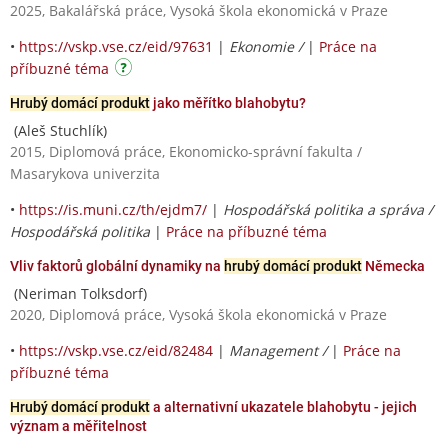
2025, Bakalářská práce, Vysoká škola ekonomická v Praze
•
https://vskp.vse.cz/eid/97631
|
Ekonomie /
|
Práce na
příbuzné téma
Hrubý domácí produkt
jako měřítko blahobytu?
(Aleš Stuchlík)
2015, Diplomová práce, Ekonomicko-správní fakulta /
Masarykova univerzita
•
https://is.muni.cz/th/ejdm7/
|
Hospodářská politika a správa /
Hospodářská politika
|
Práce na příbuzné téma
Vliv faktorů globální dynamiky na
hrubý domácí produkt
Německa
(Neriman Tolksdorf)
2020, Diplomová práce, Vysoká škola ekonomická v Praze
•
https://vskp.vse.cz/eid/82484
|
Management /
|
Práce na
příbuzné téma
Hrubý domácí produkt
a alternativní ukazatele blahobytu - jejich
význam a měřitelnost