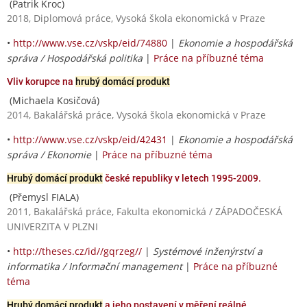
(Patrik Kroc)
2018, Diplomová práce, Vysoká škola ekonomická v Praze
•
http://www.vse.cz/vskp/eid/74880
|
Ekonomie a hospodářská
správa / Hospodářská politika
|
Práce na příbuzné téma
Vliv korupce na
hrubý domácí produkt
(Michaela Kosičová)
2014, Bakalářská práce, Vysoká škola ekonomická v Praze
•
http://www.vse.cz/vskp/eid/42431
|
Ekonomie a hospodářská
správa / Ekonomie
|
Práce na příbuzné téma
Hrubý domácí produkt
české republiky v letech 1995-2009.
(Přemysl FIALA)
2011, Bakalářská práce, Fakulta ekonomická / ZÁPADOČESKÁ
UNIVERZITA V PLZNI
•
http://theses.cz/id//gqrzeg//
|
Systémové inženýrství a
informatika / Informační management
|
Práce na příbuzné
téma
Hrubý domácí produkt
a jeho postavení v měření reálné