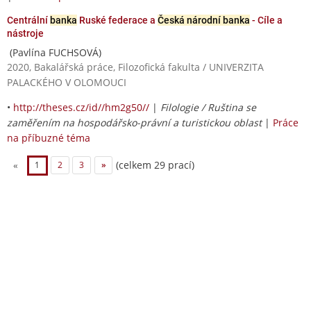
Centrální
banka
Ruské federace a
Česká národní banka
- Cíle a
nástroje
(Pavlína FUCHSOVÁ)
2020, Bakalářská práce, Filozofická fakulta / UNIVERZITA
PALACKÉHO V OLOMOUCI
•
http://theses.cz/id//hm2g50//
|
Filologie / Ruština se
zaměřením na hospodářsko-právní a turistickou oblast
|
Práce
na příbuzné téma
(celkem 29 prací)
«
1
2
3
»