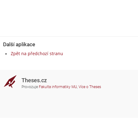
Další aplikace
Zpět na předchozí stranu
Theses.cz
Provozuje
Fakulta informatiky MU
,
Více o Theses
Potřebujete poradit?
Zapojené školy
theses@fi.muni.cz
Správci zapojených škol