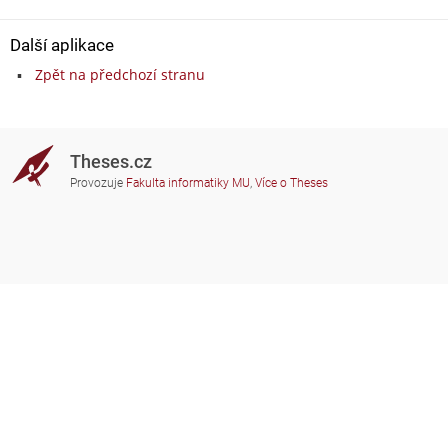
Další aplikace
Zpět na předchozí stranu
Theses.cz
Provozuje
Fakulta informatiky MU
,
Více o Theses
Potřebujete poradit?
Zapojené školy
theses@fi.muni.cz
Správci zapojených škol
Nápověda
Soukromí
Často kladené dotazy
Přístupnost