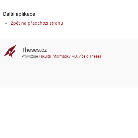
Další aplikace
Zpět na předchozí stranu
Theses.cz
Provozuje
Fakulta informatiky MU
,
Více o Theses
Potřebujete poradit?
Zapojené školy
theses@fi.muni.cz
Správci zapojených škol
Nápověda
Soukromí
Často kladené dotazy
Přístupnost