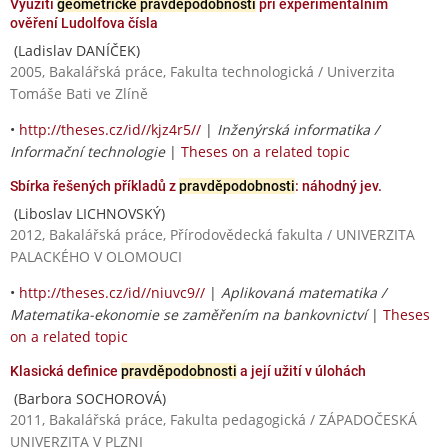
Využití
geometrické pravděpodobnosti
při experimentálním
ověření Ludolfova čísla
(Ladislav DANÍČEK)
2005, Bakalářská práce, Fakulta technologická / Univerzita
Tomáše Bati ve Zlíně
•
http://theses.cz/id//kjz4r5//
|
Inženýrská informatika /
Informační technologie
|
Theses on a related topic
Sbírka řešených příkladů z
pravděpodobnosti
: náhodný jev.
(Liboslav LICHNOVSKÝ)
2012, Bakalářská práce, Přírodovědecká fakulta / UNIVERZITA
PALACKÉHO V OLOMOUCI
•
http://theses.cz/id//niuvc9//
|
Aplikovaná matematika /
Matematika-ekonomie se zaměřením na bankovnictví
|
Theses
on a related topic
Klasická definice
pravděpodobnosti
a její užití v úlohách
(Barbora SOCHOROVÁ)
2011, Bakalářská práce, Fakulta pedagogická / ZÁPADOČESKÁ
UNIVERZITA V PLZNI