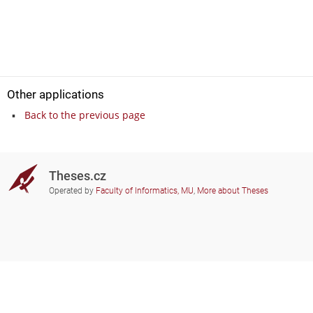
Other applications
Back to the previous page
Theses.cz
Operated by
Faculty of Informatics, MU
,
More about Theses
Do you need help?
Participating schools
theses@fi.muni.cz
Administrators of educational
institutions involved