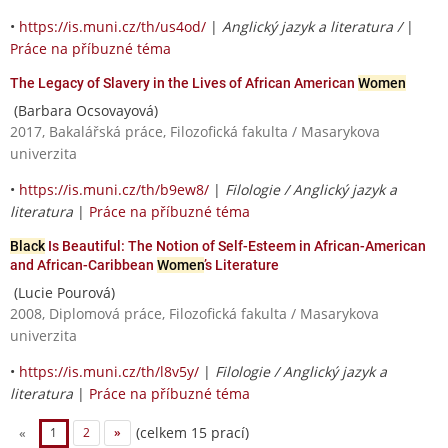
•
https://is.muni.cz/th/us4od/
|
Anglický jazyk a literatura /
|
Práce na příbuzné téma
The Legacy of Slavery in the Lives of African American
Women
(Barbara Ocsovayová)
2017, Bakalářská práce, Filozofická fakulta / Masarykova
univerzita
•
https://is.muni.cz/th/b9ew8/
|
Filologie / Anglický jazyk a
literatura
|
Práce na příbuzné téma
Black
Is Beautiful: The Notion of Self-Esteem in African-American
and African-Caribbean
Women
’s Literature
(Lucie Pourová)
2008, Diplomová práce, Filozofická fakulta / Masarykova
univerzita
•
https://is.muni.cz/th/l8v5y/
|
Filologie / Anglický jazyk a
literatura
|
Práce na příbuzné téma
(celkem 15 prací)
«
1
2
»