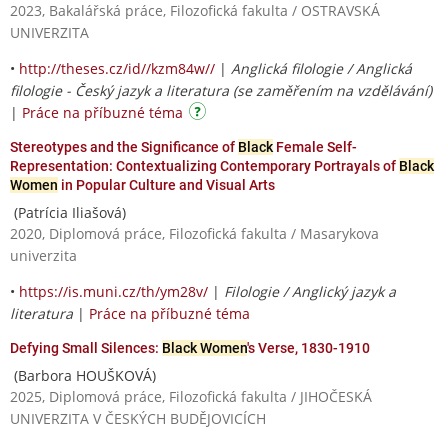
2023, Bakalářská práce, Filozofická fakulta / OSTRAVSKÁ
UNIVERZITA
•
http://theses.cz/id//kzm84w//
|
Anglická filologie / Anglická
filologie - Český jazyk a literatura (se zaměřením na vzdělávání)
|
Práce na příbuzné téma
Stereotypes and the Significance of
Black
Female Self-
Representation: Contextualizing Contemporary Portrayals of
Black
Women
in Popular Culture and Visual Arts
(Patrícia Iliašová)
2020, Diplomová práce, Filozofická fakulta / Masarykova
univerzita
•
https://is.muni.cz/th/ym28v/
|
Filologie / Anglický jazyk a
literatura
|
Práce na příbuzné téma
Defying Small Silences:
Black Women
's Verse, 1830-1910
(Barbora HOUŠKOVÁ)
2025, Diplomová práce, Filozofická fakulta / JIHOČESKÁ
UNIVERZITA V ČESKÝCH BUDĚJOVICÍCH