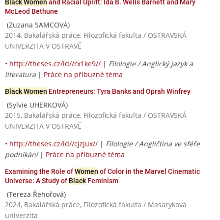
Black Women
and Racial Uplift: Ida B. Wells Barnett and Mary
McLeod Bethune
(Zuzana SAMCOVÁ)
2014, Bakalářská práce, Filozofická fakulta / OSTRAVSKÁ
UNIVERZITA V OSTRAVĚ
•
http://theses.cz/id//rx1ke9//
|
Filologie / Anglický jazyk a
literatura
|
Práce na příbuzné téma
Black Women
Entrepreneurs: Tyra Banks and Oprah Winfrey
(Sylvie UHERKOVÁ)
2015, Bakalářská práce, Filozofická fakulta / OSTRAVSKÁ
UNIVERZITA V OSTRAVĚ
•
http://theses.cz/id//cjzjux//
|
Filologie / Angličtina ve sféře
podnikání
|
Práce na příbuzné téma
Examining the Role of
Women
of Color in the Marvel Cinematic
Universe: A Study of
Black
Feminism
(Tereza Řehořová)
2024, Bakalářská práce, Filozofická fakulta / Masarykova
univerzita