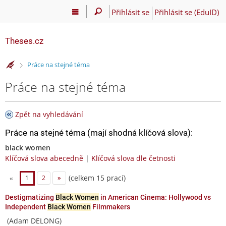
Přihlásit se
Přihlásit se (EduID)
Theses.cz
>
Práce na stejné téma
Práce na stejné téma
Zpět na vyhledávání
Práce na stejné téma (mají shodná klíčová slova):
black women
Klíčová slova abecedně
|
Klíčová slova dle četnosti
(celkem 15 prací)
«
1
2
»
Destigmatizing
Black Women
in American Cinema: Hollywood vs
Independent
Black Women
Filmmakers
(Adam DELONG)