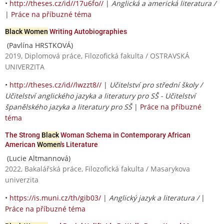
•
http://theses.cz/id//17u6fo//
|
Anglická a americká literatura /
|
Práce na příbuzné téma
Black Women
Writing Autobiographies
(Pavlína HRSTKOVÁ)
2019, Diplomová práce, Filozofická fakulta / OSTRAVSKÁ
UNIVERZITA
•
http://theses.cz/id//lwzzt8//
|
Učitelství pro střední školy /
Učitelství anglického jazyka a literatury pro SŠ - Učitelství
španělského jazyka a literatury pro SŠ
|
Práce na příbuzné
téma
The Strong
Black
Woman Schema in Contemporary African
American
Women
's Literature
(Lucie Altmannová)
2022, Bakalářská práce, Filozofická fakulta / Masarykova
univerzita
•
https://is.muni.cz/th/gib03/
|
Anglický jazyk a literatura /
|
Práce na příbuzné téma