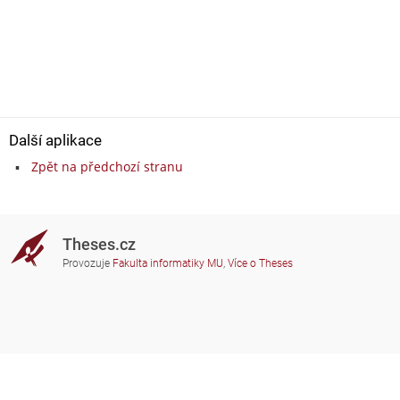
Další aplikace
Zpět na předchozí stranu
Theses.cz
Provozuje
Fakulta informatiky MU
,
Více o Theses
Potřebujete poradit?
Zapojené školy
theses@fi.muni.cz
Správci zapojených škol