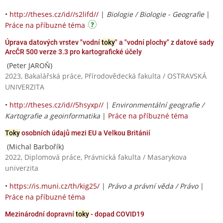
•
http://theses.cz/id//s2lifd//
|
Biologie / Biologie - Geografie
|
Práce na příbuzné téma
Úprava datových vrstev "vodní
toky
" a "vodní plochy" z datové sady
ArcČR 500 verze 3.3 pro kartografické účely
(Peter JAROŇ)
2023, Bakalářská práce, Přírodovědecká fakulta / OSTRAVSKÁ
UNIVERZITA
•
http://theses.cz/id//5hsyxp//
|
Environmentální geografie /
Kartografie a geoinformatika
|
Práce na příbuzné téma
Toky
osobních údajů mezi EU a Velkou Británií
(Michal Barbořík)
2022, Diplomová práce, Právnická fakulta / Masarykova
univerzita
•
https://is.muni.cz/th/kig25/
|
Právo a právní věda / Právo
|
Práce na příbuzné téma
Mezinárodní dopravní
toky
- dopad COVID19