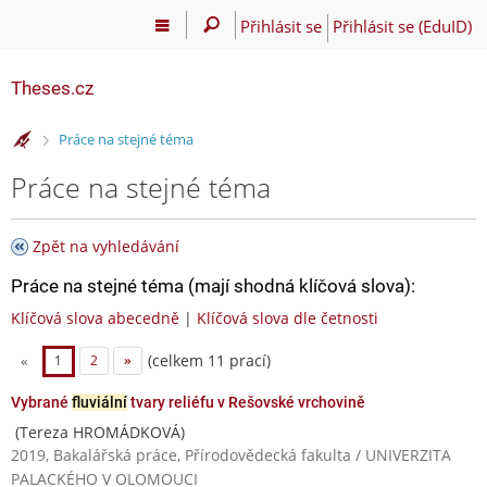
Přihlásit se
Přihlásit se (EduID)
Theses.cz
>
Práce na stejné téma
Práce na stejné téma
Zpět na vyhledávání
Práce na stejné téma (mají shodná klíčová slova):
Klíčová slova abecedně
|
Klíčová slova dle četnosti
(celkem 11 prací)
«
1
2
»
Vybrané
fluviální
tvary reliéfu v Rešovské vrchovině
(Tereza HROMÁDKOVÁ)
2019, Bakalářská práce, Přírodovědecká fakulta / UNIVERZITA
PALACKÉHO V OLOMOUCI