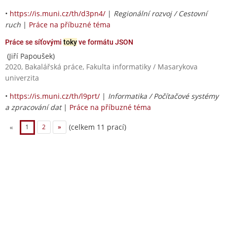
•
https://is.muni.cz/th/d3pn4/
|
Regionální rozvoj / Cestovní
ruch
|
Práce na příbuzné téma
Práce se síťovými
toky
ve formátu JSON
(Jiří Papoušek)
2020, Bakalářská práce, Fakulta informatiky / Masarykova
univerzita
•
https://is.muni.cz/th/l9prt/
|
Informatika / Počítačové systémy
a zpracování dat
|
Práce na příbuzné téma
(celkem 11 prací)
«
1
2
»