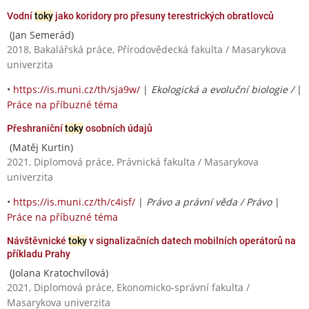
Vodní
toky
jako koridory pro přesuny terestrických obratlovců
(Jan Semerád)
2018, Bakalářská práce, Přírodovědecká fakulta / Masarykova
univerzita
•
https://is.muni.cz/th/sja9w/
|
Ekologická a evoluční biologie /
|
Práce na příbuzné téma
Přeshraniční
toky
osobních údajů
(Matěj Kurtin)
2021, Diplomová práce, Právnická fakulta / Masarykova
univerzita
•
https://is.muni.cz/th/c4isf/
|
Právo a právní věda / Právo
|
Práce na příbuzné téma
Návštěvnické
toky
v signalizačních datech mobilních operátorů na
příkladu Prahy
(Jolana Kratochvílová)
2021, Diplomová práce, Ekonomicko-správní fakulta /
Masarykova univerzita