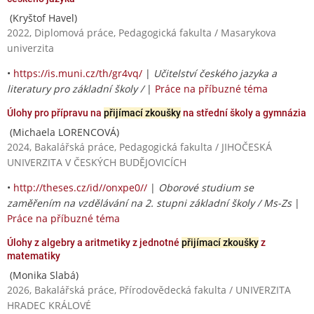
(Kryštof Havel)
2022, Diplomová práce, Pedagogická fakulta / Masarykova
univerzita
•
https://is.muni.cz/th/gr4vq/
|
Učitelství českého jazyka a
literatury pro základní školy /
|
Práce na příbuzné téma
Úlohy pro přípravu na
přijímací zkoušky
na střední školy a gymnázia
(Michaela LORENCOVÁ)
2024, Bakalářská práce, Pedagogická fakulta / JIHOČESKÁ
UNIVERZITA V ČESKÝCH BUDĚJOVICÍCH
•
http://theses.cz/id//onxpe0//
|
Oborové studium se
zaměřením na vzdělávání na 2. stupni základní školy / Ms-Zs
|
Práce na příbuzné téma
Úlohy z algebry a aritmetiky z jednotné
přijímací zkoušky
z
matematiky
(Monika Slabá)
2026, Bakalářská práce, Přírodovědecká fakulta / UNIVERZITA
HRADEC KRÁLOVÉ