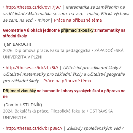
•
http://theses.cz/id//qv17j9//
|
Matematika se zaměřením na
vzdělávání / Matematika se zam. na vzd. - maior, Etická výchova
se zam. na vzd. - minor
|
Práce na příbuzné téma
Geometrie v úlohách jednotné
přijímací zkoušky
z matematiky na
střední školy
(Jan BAROCH)
2026, Diplomová práce, Fakulta pedagogická / ZÁPADOČESKÁ
UNIVERZITA V PLZNI
•
http://theses.cz/id//zfjz3i//
|
Učitelství pro základní školy /
Učitelství matematiky pro základní školy a Učitelství geografie
pro základní školy
|
Práce na příbuzné téma
Přijímací zkoušky
na humanitní obory vysokých škol a příprava na
ně
(Dominik STUDNÍK)
2024, Bakalářská práce, Filozofická fakulta / OSTRAVSKÁ
UNIVERZITA
•
http://theses.cz/id//b1p88c//
|
Základy společenských věd /