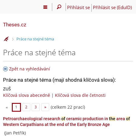
Přihlásit se
Přihlásit se (EduID)
Theses.cz
>
Práce na stejné téma
Práce na stejné téma
Zpět na vyhledávání
Práce na stejné téma (mají shodná klíčová slova):
ZUŠ
Klíčová slova abecedně
|
Klíčová slova dle četnosti
(celkem 22 prací)
«
1
2
3
»
Petroarchaeological research
of
ceramic production in
the
area
of
Western Carpathians at the end of the Early Bronze Age
(Jan Petřík)