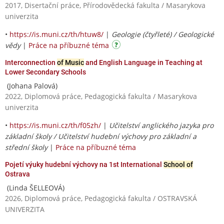
2017, Disertační práce, Přírodovědecká fakulta / Masarykova
univerzita
•
https://is.muni.cz/th/htuw8/
|
Geologie (čtyřleté) / Geologické
vědy
|
Práce na příbuzné téma
Interconnection
of Music
and English Language in Teaching at
Lower Secondary Schools
(Johana Palová)
2022, Diplomová práce, Pedagogická fakulta / Masarykova
univerzita
•
https://is.muni.cz/th/f05zh/
|
Učitelství anglického jazyka pro
základní školy / Učitelství hudební výchovy pro základní a
střední školy
|
Práce na příbuzné téma
Pojetí výuky hudební výchovy na 1st International
School of
Ostrava
(Linda ŠELLEOVÁ)
2026, Diplomová práce, Pedagogická fakulta / OSTRAVSKÁ
UNIVERZITA