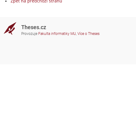
Zpět na předchozí stranu
Theses.cz
Provozuje
Fakulta informatiky MU
,
Více o Theses
Potřebujete poradit?
Zapojené školy
theses@fi.muni.cz
Správci zapojených škol
Nápověda
Soukromí
Často kladené dotazy
Přístupnost
Zobrazit klasickou verzi