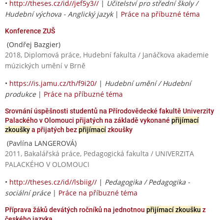
•
http://theses.cz/id//jef5y3//
|
Učitelství pro střední školy /
Hudební výchova - Anglický jazyk
|
Práce na příbuzné téma
Konference ZUŠ
(Ondřej Bazgier)
2018, Diplomová práce, Hudební fakulta / Janáčkova akademie
múzických umění v Brně
•
https://is.jamu.cz/th/f9i20/
|
Hudební umění / Hudební
produkce
|
Práce na příbuzné téma
Srovnání úspěšnosti studentů na Přírodovědecké fakultě Univerzity
Palackého v Olomouci přijatých na základě vykonané
přijímací
zkoušky
a přijatých bez
přijímací
zkoušky
(Pavlína LANGEROVÁ)
2011, Bakalářská práce, Pedagogická fakulta / UNIVERZITA
PALACKÉHO V OLOMOUCI
•
http://theses.cz/id//lsbiig//
|
Pedagogika / Pedagogika -
sociální práce
|
Práce na příbuzné téma
Příprava žáků devátých ročníků na jednotnou
přijímací zkoušku
z
českého jazyka