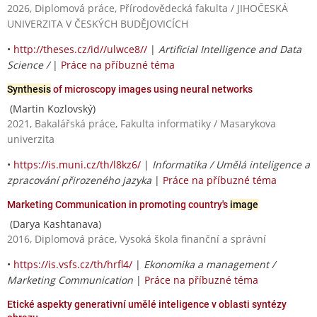
2026, Diplomová práce, Přírodovědecká fakulta / JIHOČESKÁ
UNIVERZITA V ČESKÝCH BUDĚJOVICÍCH
•
http://theses.cz/id//ulwce8//
|
Artificial Intelligence and Data
Science /
|
Práce na příbuzné téma
Synthesis
of microscopy images using neural networks
(Martin Kozlovský)
2021, Bakalářská práce, Fakulta informatiky / Masarykova
univerzita
•
https://is.muni.cz/th/l8kz6/
|
Informatika / Umělá inteligence a
zpracování přirozeného jazyka
|
Práce na příbuzné téma
Marketing Communication in promoting country's
image
(Darya Kashtanava)
2016, Diplomová práce, Vysoká škola finanční a správní
•
https://is.vsfs.cz/th/hrfl4/
|
Ekonomika a management /
Marketing Communication
|
Práce na příbuzné téma
Etické aspekty generativní umělé inteligence v oblasti syntézy