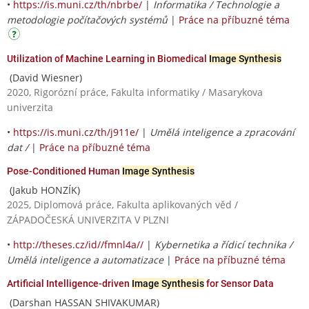
•
https://is.muni.cz/th/nbrbe/
|
Informatika / Technologie a
metodologie počítačových systémů
|
Práce na příbuzné téma
Utilization of Machine Learning in Biomedical
Image Synthesis
(David Wiesner)
2020, Rigorózní práce, Fakulta informatiky / Masarykova
univerzita
•
https://is.muni.cz/th/j911e/
|
Umělá inteligence a zpracování
dat /
|
Práce na příbuzné téma
Pose-Conditioned Human
Image Synthesis
(Jakub HONZÍK)
2025, Diplomová práce, Fakulta aplikovaných věd /
ZÁPADOČESKÁ UNIVERZITA V PLZNI
•
http://theses.cz/id//fmnl4a//
|
Kybernetika a řídicí technika /
Umělá inteligence a automatizace
|
Práce na příbuzné téma
Artificial Intelligence-driven
Image Synthesis
for Sensor Data
(Darshan HASSAN SHIVAKUMAR)