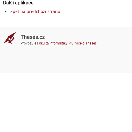
Další aplikace
Zpět na předchozí stranu
Theses.cz
Provozuje
Fakulta informatiky MU
,
Více o Theses
Potřebujete poradit?
Zapojené školy
theses@fi.muni.cz
Správci zapojených škol
Nápověda
Soukromí
Často kladené dotazy
Přístupnost
Zobrazit klasickou verzi