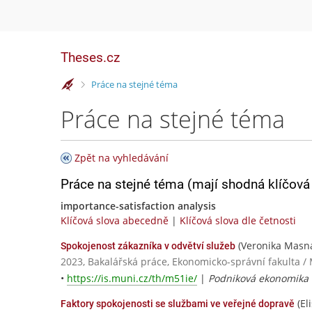
Theses.cz
>
Práce na stejné téma
Práce na stejné téma
Zpět na vyhledávání
Práce na stejné téma (mají shodná klíčová 
importance-satisfaction analysis
Klíčová slova abecedně
|
Klíčová slova dle četnosti
(Veronika Masn
Spokojenost zákazníka v odvětví služeb
2023, Bakalářská práce, Ekonomicko-správní fakulta /
•
https://is.muni.cz/th/m51ie/
|
Podniková ekonomika
(El
Faktory spokojenosti se službami ve veřejné dopravě