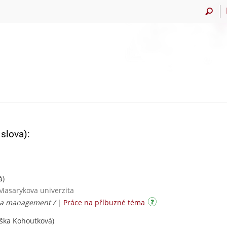
slova):
á)
 Masarykova univerzita
 a management /
|
Práce na příbuzné téma
iška Kohoutková)