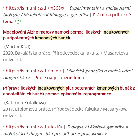
•
https://is.muni.cz/th/m368x/
|
Experimentální a molekulární
biologie / Molekulární biologie a genetika
|
Práce na příbuzné
téma
Modelování Alzheimerovy nemoci pomocí lidských
indukovaných
pluripotentných
kmenových buněk
(Martin Král)
2020, Bakalářská práce, Přírodovědecká fakulta / Masarykova
univerzita
•
https://is.muni.cz/th/iheet/
|
Lékařská genetika a molekulární
diagnostika /
|
Práce na příbuzné téma
Příprava lidských
indukovaných
pluripotentních
kmenových
buněk z
endoteliálních buněk pomocí episomální reprogramace
(Kateřina Kutálková)
2017, Diplomová práce, Přírodovědecká fakulta / Masarykova
univerzita
•
https://is.muni.cz/th/dekt0/
|
Biologie / Lékařská genetika a
molekulární diagnostika pro odborné pracovníky v