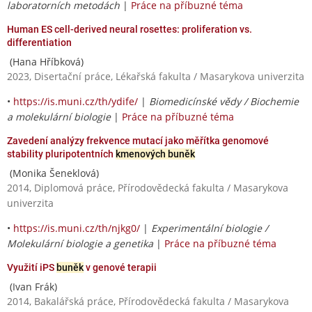
laboratorních metodách
|
Práce na příbuzné téma
Human ES cell-derived neural rosettes: proliferation vs.
differentiation
(Hana Hříbková)
2023, Disertační práce, Lékařská fakulta / Masarykova univerzita
•
https://is.muni.cz/th/ydife/
|
Biomedicínské vědy / Biochemie
a molekulární biologie
|
Práce na příbuzné téma
Zavedení analýzy frekvence mutací jako měřítka genomové
stability pluripotentních
kmenových buněk
(Monika Šeneklová)
2014, Diplomová práce, Přírodovědecká fakulta / Masarykova
univerzita
•
https://is.muni.cz/th/njkg0/
|
Experimentální biologie /
Molekulární biologie a genetika
|
Práce na příbuzné téma
Využití iPS
buněk
v genové terapii
(Ivan Frák)
2014, Bakalářská práce, Přírodovědecká fakulta / Masarykova