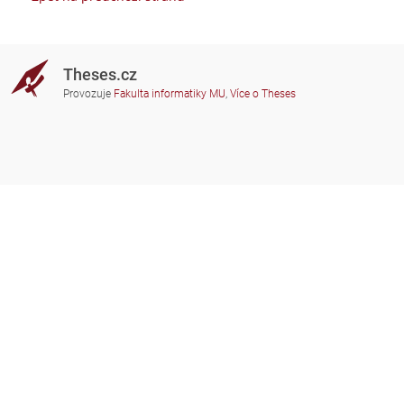
Theses.cz
Provozuje
Fakulta informatiky MU
,
Více o Theses
Potřebujete poradit?
Zapojené školy
theses@fi.muni.cz
Správci zapojených škol
Nápověda
Soukromí
Často kladené dotazy
Přístupnost
Zobrazit klasickou verzi