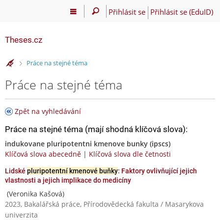
Přihlásit se
Přihlásit se (EduID)
Theses.cz
>
Práce na stejné téma
Práce na stejné téma
Zpět na vyhledávání
Práce na stejné téma (mají shodná klíčová slova):
indukovane pluripotentni kmenove bunky (ipscs)
Klíčová slova abecedně
|
Klíčová slova dle četnosti
Lidské
pluripotentní kmenové buňky
: Faktory ovlivňující jejich
vlastnosti a jejich implikace do medicíny
(Veronika Kašová)
2023, Bakalářská práce, Přírodovědecká fakulta / Masarykova
univerzita