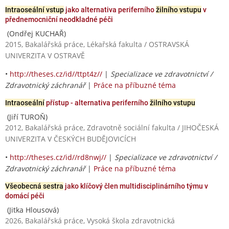
Intraoseální vstup
jako alternativa periferního
žilního vstupu
v
přednemocniční neodkladné péči
(Ondřej KUCHAŘ)
2015, Bakalářská práce, Lékařská fakulta / OSTRAVSKÁ
UNIVERZITA V OSTRAVĚ
•
http://theses.cz/id//ttpt4z//
|
Specializace ve zdravotnictví /
Zdravotnický záchranář
|
Práce na příbuzné téma
Intraoseální
přístup - alternativa periferního
žilního vstupu
(Jiří TUROŇ)
2012, Bakalářská práce, Zdravotně sociální fakulta / JIHOČESKÁ
UNIVERZITA V ČESKÝCH BUDĚJOVICÍCH
•
http://theses.cz/id//rd8nwj//
|
Specializace ve zdravotnictví /
Zdravotnický záchranář
|
Práce na příbuzné téma
Všeobecná sestra
jako klíčový člen multidisciplinárního týmu v
domácí péči
(Jitka Hlousová)
2026, Bakalářská práce, Vysoká škola zdravotnická