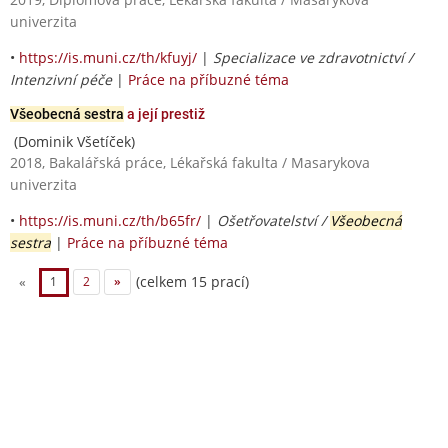
univerzita
•
https://is.muni.cz/th/kfuyj/
|
Specializace ve zdravotnictví /
Intenzivní péče
|
Práce na příbuzné téma
Všeobecná sestra
a její prestiž
(Dominik Všetíček)
2018, Bakalářská práce, Lékařská fakulta / Masarykova
univerzita
•
https://is.muni.cz/th/b65fr/
|
Ošetřovatelství /
Všeobecná
sestra
|
Práce na příbuzné téma
(celkem 15 prací)
«
1
2
»