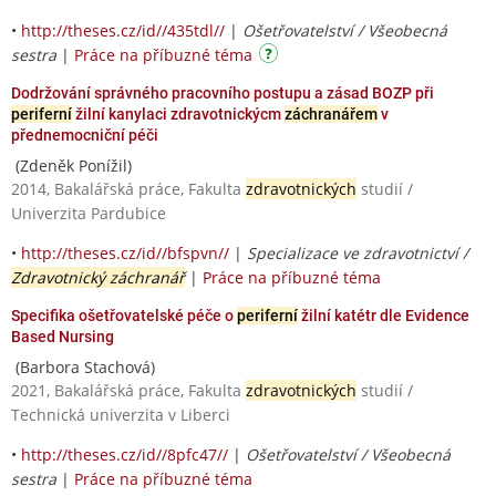
•
http://theses.cz/id//435tdl//
|
Ošetřovatelství / Všeobecná
sestra
|
Práce na příbuzné téma
Dodržování správného pracovního postupu a zásad BOZP při
periferní
žilní kanylaci zdravotnickýcm
záchranářem
v
přednemocniční péči
(Zdeněk Ponížil)
2014, Bakalářská práce, Fakulta
zdravotnických
studií /
Univerzita Pardubice
•
http://theses.cz/id//bfspvn//
|
Specializace ve zdravotnictví /
Zdravotnický záchranář
|
Práce na příbuzné téma
Specifika ošetřovatelské péče o
periferní
žilní katétr dle Evidence
Based Nursing
(Barbora Stachová)
2021, Bakalářská práce, Fakulta
zdravotnických
studií /
Technická univerzita v Liberci
•
http://theses.cz/id//8pfc47//
|
Ošetřovatelství / Všeobecná
sestra
|
Práce na příbuzné téma