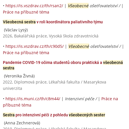
•
https://is.vszdrav.cz/th/rsan2/
|
Všeobecné
ošetřovatelství /
|
Práce na příbuzné téma
Všeobecná sestra
v roli koordinátora paliativního týmu
(Václav Lysý)
2026, Bakalářská práce, Vysoká škola zdravotnická
•
https://is.vszdrav.cz/th/c90d5/
|
Všeobecné
ošetřovatelství /
|
Práce na příbuzné téma
Pandemie COVID-19 očima studentů oboru praktická a
všeobecná
sestra
(Veronika Živná)
2022, Diplomová práce, Lékařská fakulta / Masarykova
univerzita
•
https://is.muni.cz/th/c8m44/
|
Intenzivní péče /
|
Práce na
příbuzné téma
Sestra
pro intenzivní péči z pohledu
všeobecných sester
(Anna Zechnerová)
2019, Diplomová práce, Lékařská fakulta / Masarykova