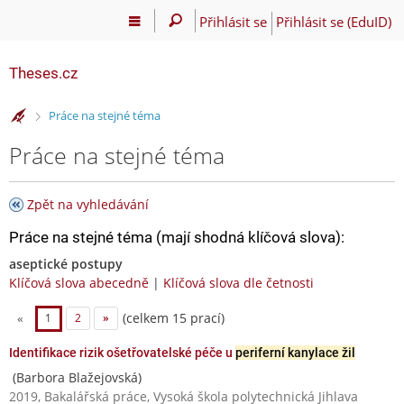
Přihlásit se
Přihlásit se (EduID)
Theses.cz
>
Práce na stejné téma
Práce na stejné téma
Zpět na vyhledávání
Práce na stejné téma (mají shodná klíčová slova):
aseptické postupy
Klíčová slova abecedně
|
Klíčová slova dle četnosti
(celkem 15 prací)
«
1
2
»
Identifikace rizik ošetřovatelské péče u
periferní kanylace žil
(Barbora Blažejovská)
2019, Bakalářská práce, Vysoká škola polytechnická Jihlava