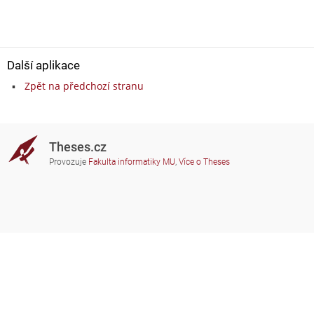
Další aplikace
Zpět na předchozí stranu
Theses.cz
Provozuje
Fakulta informatiky MU
,
Více o Theses
Potřebujete poradit?
Zapojené školy
theses@fi.muni.cz
Správci zapojených škol
Nápověda
Soukromí
Často kladené dotazy
Přístupnost