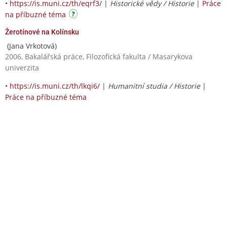
•
https://is.muni.cz/th/eqrf3/
|
Historické vědy / Historie
|
Práce
na příbuzné téma
Žerotínové na Kolínsku
(Jana Vrkotová)
2006, Bakalářská práce, Filozofická fakulta / Masarykova
univerzita
•
https://is.muni.cz/th/lkqi6/
|
Humanitní studia / Historie
|
Práce na příbuzné téma