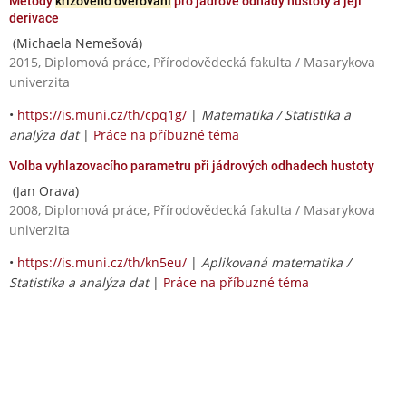
Metody
křížového ověřování
pro jádrové odhady hustoty a její
derivace
(Michaela Nemešová)
2015, Diplomová práce, Přírodovědecká fakulta / Masarykova
univerzita
•
https://is.muni.cz/th/cpq1g/
|
Matematika / Statistika a
analýza dat
|
Práce na příbuzné téma
Volba vyhlazovacího parametru při jádrových odhadech hustoty
(Jan Orava)
2008, Diplomová práce, Přírodovědecká fakulta / Masarykova
univerzita
•
https://is.muni.cz/th/kn5eu/
|
Aplikovaná matematika /
Statistika a analýza dat
|
Práce na příbuzné téma