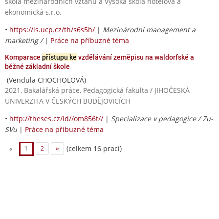
škola mezinárodních vztahů a Vysoká škola hotelová a
ekonomická s.r.o.
•
https://is.ucp.cz/th/s6s5h/
|
Mezinárodní management a
marketing /
|
Práce na příbuzné téma
Komparace
přístupu ke
vzdělávání zeměpisu na waldorfské a
běžné základní škole
(Vendula CHOCHOLOVÁ)
2021, Bakalářská práce, Pedagogická fakulta / JIHOČESKÁ
UNIVERZITA V ČESKÝCH BUDĚJOVICÍCH
•
http://theses.cz/id//om856t//
|
Specializace v pedagogice / Zu-
SVu
|
Práce na příbuzné téma
(celkem 16 prací)
«
1
2
»