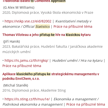
Traditional Based
to
Combined
Approach
(G Alex M Williams)
2020, Diplomová práce, Vysoká škola ekonomická v Praze
•
https://vskp.vse.cz/eid/82002
|
Kvantitativní metody v
ekonomice / Official
Statistics
|
Práce na příbuzné téma
Thomas Viloteau a jeho
přístup ke
hře na
klasickou
kytaru
(Jiří Hanik)
2023, Bakalářská práce, Hudební fakulta / Janáčkova akademie
múzických umění
•
https://is.jamu.cz/th/rrgkq/
|
Hudební umění / Hra na kytaru
|
Práce na příbuzné téma
Aplikace
klasického přístupu ke
strategickému managementu v
podniku EnviChem, s.r.o.
(Michal Staněk)
2016, Diplomová práce, Akademie Sting
•
https://is.sting.cz/th/nuu1e/
|
Ekonomika a management /
Podniková ekonomika a management
|
Práce na příbuzné téma