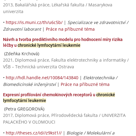
2013, Bakalářská práce, Lékařská fakulta / Masarykova
univerzita
•
https://is.muni.cz/th/u6c5b/
|
Specializace ve zdravotnictví /
Zdravotní laborant
|
Práce na příbuzné téma
Návrh a tvorba prediktivního modelu pro hodnocení míry rizika
léčby u
chronické lymfocytární leukemie
(Zdeňka Krchová)
2021, Diplomová práce, Fakulta elektrotechniky a informatiky /
VŠB – Technická univerzita Ostrava
•
http://hdl.handle.net/10084/143840
|
Elektrotechnika /
Biomedicínské inženýrství
|
Práce na příbuzné téma
Expresní profilování chemokinových receptorů u
chronické
lymfocytární leukemie
(Petra GREGOROVÁ)
2017, Diplomová práce, Přírodovědecká fakulta / UNIVERZITA
PALACKÉHO V OLOMOUCI
•
http://theses.cz/id//z9kst1//
|
Biologie / Molekulární a