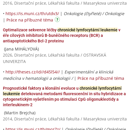
2016, Disertační práce, Lékařská fakulta / Masarykova univerzita
•
https://is.muni.cz/th/utdv3/
|
Onkologie (čtyřleté) / Onkologie
|
Práce na příbuzné téma
Optimalizace sekvence léčby
chronické lymfocytární leukemie
v
éře cílových inhibitorů B-buněčného receptoru (BCR) a
antiapoptotického Bcl-2 proteinu
(Jana MIHÁLYOVÁ)
2026, Disertační práce, Lékařská fakulta / OSTRAVSKÁ
UNIVERZITA
•
http://theses.cz/id//d45l54//
|
Experimentální a klinická
medicína v hematologii a onkologii /
|
Práce na příbuzné téma
Prognostické faktory a klonální evoluce u
chronické lymfocytární
leukemie
detekovaná metodami fluorescenční in situ hybridizace a
cytogenetickým vyšetřením po stimulaci CpG oligonukleotidy a
interleukinem-2
(Martin Brejcha)
2014, Disertační práce, Lékařská fakulta / Masarykova univerzita
•
https://is.muni.cz/th/moz7z/
|
Onkologie (čtyřleté) / Onkologie