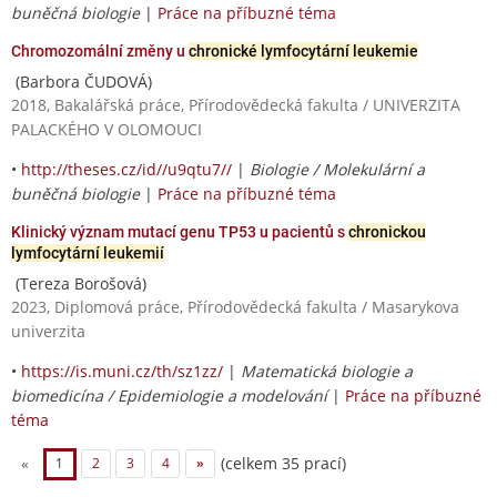
buněčná biologie
|
Práce na příbuzné téma
Chromozomální změny u
chronické lymfocytární leukemie
(Barbora ČUDOVÁ)
2018, Bakalářská práce, Přírodovědecká fakulta / UNIVERZITA
PALACKÉHO V OLOMOUCI
•
http://theses.cz/id//u9qtu7//
|
Biologie / Molekulární a
buněčná biologie
|
Práce na příbuzné téma
Klinický význam mutací genu TP53 u pacientů s
chronickou
lymfocytární leukemií
(Tereza Borošová)
2023, Diplomová práce, Přírodovědecká fakulta / Masarykova
univerzita
•
https://is.muni.cz/th/sz1zz/
|
Matematická biologie a
biomedicína / Epidemiologie a modelování
|
Práce na příbuzné
téma
(celkem 35 prací)
«
1
2
3
4
»