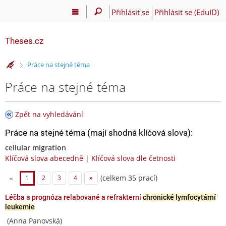
Přihlásit se
Přihlásit se (EduID)
Theses.cz
>
Práce na stejné téma
Práce na stejné téma
Zpět na vyhledávání
Práce na stejné téma (mají shodná klíčová slova):
cellular migration
Klíčová slova abecedně
|
Klíčová slova dle četnosti
(celkem 35 prací)
«
1
2
3
4
»
Léčba a prognóza relabované a refrakterní
chronické lymfocytární
leukemie
(Anna Panovská)