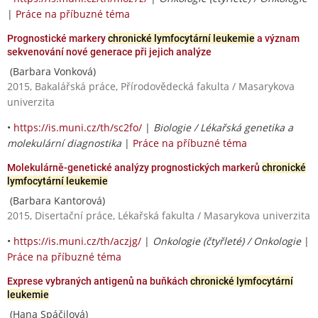
|
Práce na příbuzné téma
Prognostické markery
chronické lymfocytární leukemie
a význam
sekvenování nové generace při jejich analýze
(Barbara Vonková)
2015, Bakalářská práce, Přírodovědecká fakulta / Masarykova
univerzita
•
https://is.muni.cz/th/sc2fo/
|
Biologie / Lékařská genetika a
molekulární diagnostika
|
Práce na příbuzné téma
Molekulárně-genetické analýzy prognostických markerů
chronické
lymfocytární leukemie
(Barbara Kantorová)
2015, Disertační práce, Lékařská fakulta / Masarykova univerzita
•
https://is.muni.cz/th/aczjg/
|
Onkologie (čtyřleté) / Onkologie
|
Práce na příbuzné téma
Exprese vybraných antigenů na buňkách
chronické lymfocytární
leukemie
(Hana Spáčilová)