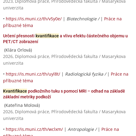
2023, Diplomová práce, Přírodovědecká fakulta / Masarykova
univerzita
•
https://is.muni.cz/th/v5y0e/
|
Biotechnologie /
|
Práce na
příbuzné téma
Určení přesnosti
kvantifikace
a vlivu efektu částečného objemu u
PET/CT zobrazení
(Klára Orlová)
2026, Diplomová práce, Přírodovědecká fakulta / Masarykova
univerzita
•
https://is.muni.cz/th/uyl8t/
|
Radiologická fyzika /
|
Práce na
příbuzné téma
Kvantifikace
podkožního tuku s pomocí MRI – odhad na základě
základní metriky podkoží
(Kateřina Molová)
2026, Diplomová práce, Přírodovědecká fakulta / Masarykova
univerzita
•
https://is.muni.cz/th/wclxm/
|
Antropologie /
|
Práce na
příbuzné téma