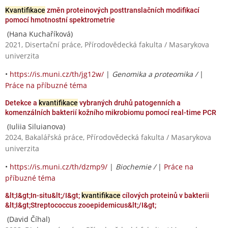
Kvantifikace
změn proteinových posttranslačních modifikací
pomocí hmotnostní spektrometrie
(Hana Kuchaříková)
2021, Disertační práce, Přírodovědecká fakulta / Masarykova
univerzita
•
https://is.muni.cz/th/jg12w/
|
Genomika a proteomika /
|
Práce na příbuzné téma
Detekce a
kvantifikace
vybraných druhů patogenních a
komenzálních bakterií kožního mikrobiomu pomocí real-time PCR
(Iuliia Siluianova)
2024, Bakalářská práce, Přírodovědecká fakulta / Masarykova
univerzita
•
https://is.muni.cz/th/dzmp9/
|
Biochemie /
|
Práce na
příbuzné téma
&lt;I&gt;In-situ&lt;/I&gt;
kvantifikace
cílových proteinů v bakterii
&lt;I&gt;Streptococcus zooepidemicus&lt;/I&gt;
(David Číhal)