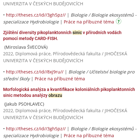
UNIVERZITA V ČESKÝCH BUDĚJOVICÍCH
•
http://theses.cz/id//3gh5pz//
|
Biologie / Biologie ekosystémů -
specializace Hydrobiologie
|
Práce na příbuzné téma
Zjištění diversity pikoplanktonních
sinic
v přírodních vodách
pomocí metody CARD-FISH.
(Miroslava ŠVECOVÁ)
2022, Diplomová práce, Přírodovědecká fakulta / JIHOČESKÁ
UNIVERZITA V ČESKÝCH BUDĚJOVICÍCH
•
http://theses.cz/id//8xj9ru//
|
Biologie / Učitelství biologie pro
střední školy
|
Práce na příbuzné téma
Morfologická analýza a kvantifikace koloniálních pikoplanktonních
sinic metodou analýzy
obrazu
(Jakub PSOHLAVEC)
2022, Diplomová práce, Přírodovědecká fakulta / JIHOČESKÁ
UNIVERZITA V ČESKÝCH BUDĚJOVICÍCH
•
http://theses.cz/id//3gh5pz//
|
Biologie / Biologie ekosystémů -
specializace Hydrobiologie
|
Práce na příbuzné téma