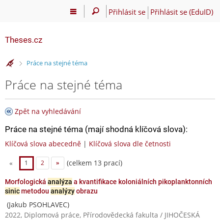
Přihlásit se
Přihlásit se (EduID)
Theses.cz
>
Práce na stejné téma
Práce na stejné téma
Zpět na vyhledávání
Práce na stejné téma (mají shodná klíčová slova):
Klíčová slova abecedně
|
Klíčová slova dle četnosti
(celkem 13 prací)
«
1
2
»
Morfologická
analýza
a kvantifikace koloniálních pikoplanktonních
sinic
metodou
analýzy
obrazu
(Jakub PSOHLAVEC)
2022, Diplomová práce, Přírodovědecká fakulta / JIHOČESKÁ