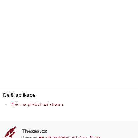
Další aplikace
Zpět na předchozí stranu
Theses.cz
Provozuje
Fakulta informatiky MU
,
Více o Theses