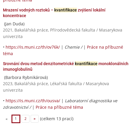
Mrazení vodných roztoků –
kvantifikace
zvýšení lokální
koncentrace
(Jan Duda)
2021, Bakalářská práce, Přírodovědecká fakulta / Masarykova
univerzita
•
https://is.muni.cz/th/ov76k/
|
Chemie /
|
Práce na příbuzné
téma
Srovnání dvou metod denzitometrické
kvantifikace
monoklonálních
imunoglobulinů
(Barbora Rybnikárová)
2023, Bakalářská práce, Lékařská fakulta / Masarykova
univerzita
•
https://is.muni.cz/th/ousva/
|
Laboratorní diagnostika ve
zdravotnictví /
|
Práce na příbuzné téma
(celkem 13 prací)
«
1
2
»