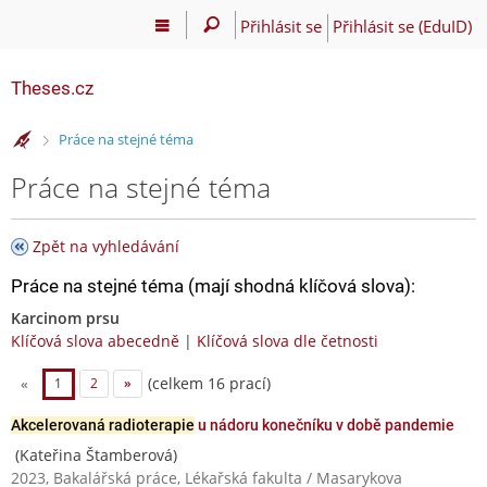
Přihlásit se
Přihlásit se (EduID)
Theses.cz
>
Práce na stejné téma
Práce na stejné téma
Zpět na vyhledávání
Práce na stejné téma (mají shodná klíčová slova):
Karcinom prsu
Klíčová slova abecedně
|
Klíčová slova dle četnosti
(celkem 16 prací)
«
1
2
»
Akcelerovaná radioterapie
u nádoru konečníku v době pandemie
(Kateřina Štamberová)
2023, Bakalářská práce, Lékařská fakulta / Masarykova