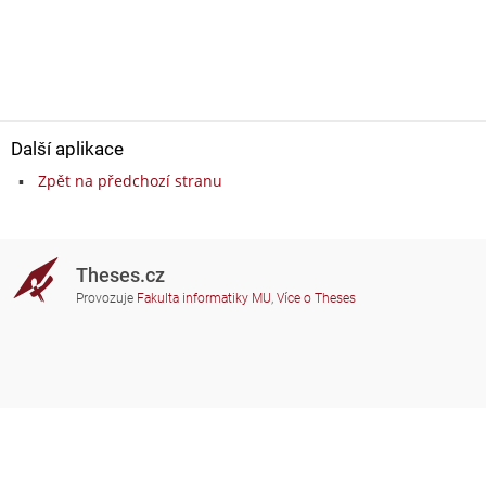
Další aplikace
Zpět na předchozí stranu
Theses.cz
Provozuje
Fakulta informatiky MU
,
Více o Theses
Potřebujete poradit?
Zapojené školy
theses@fi.muni.cz
Správci zapojených škol