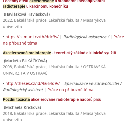
Léčebný efekt
akcelerované
a standardní neoadjuvantní
radioterapie
u karcinomu konečníku
(Havlásková Havlásková)
2022, Bakalářská práce, Lékařská fakulta / Masarykova
univerzita
•
https://is.muni.cz/th/ddc3s/
|
Radiologická asistence /
|
Práce
na příbuzné téma
Akcelerovaná radioterapie
- teoretický základ a klinické využití
(Markéta BUKÁČKOVÁ)
2008, Bakalářská práce, Lékařská fakulta / OSTRAVSKÁ
UNIVERZITA V OSTRAVĚ
•
http://theses.cz/id//k664d9//
|
Specializace ve zdravotnictví /
Radiologický asistent
|
Práce na příbuzné téma
Pozdní toxicita
akcelerované radioterapie nádorů prsu
(Michaela Křičková)
2018, Bakalářská práce, Lékařská fakulta / Masarykova
univerzita