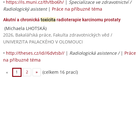
•
https://is.muni.cz/th/tbo6h/
|
Specializace ve zdravotnictví /
Radiologický asistent
|
Práce na příbuzné téma
Akutní a chronická
toxicita
radioterapie karcinomu prostaty
(Michaela LHOTSKÁ)
2026, Bakalářská práce, Fakulta zdravotnických věd /
UNIVERZITA PALACKÉHO V OLOMOUCI
•
http://theses.cz/id//6dvtsb//
|
Radiologická asistence /
|
Práce
na příbuzné téma
(celkem 16 prací)
«
1
2
»