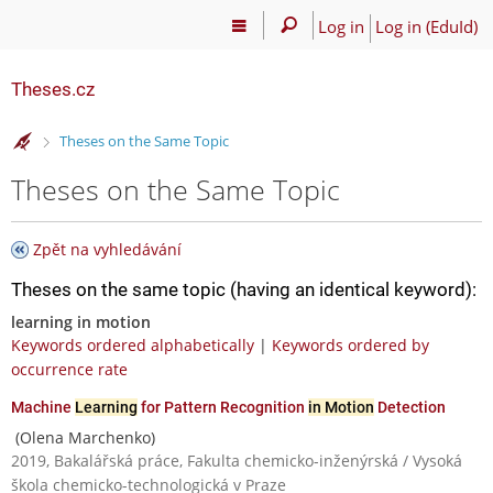
Log in
Log in (EduId)
Theses.cz
>
Theses on the Same Topic
Theses on the Same Topic
Zpět na vyhledávání
Theses on the same topic (having an identical keyword):
learning in motion
Keywords ordered alphabetically
|
Keywords ordered by
occurrence rate
Machine
Learning
for Pattern Recognition
in Motion
Detection
(Olena Marchenko)
2019, Bakalářská práce, Fakulta chemicko-inženýrská / Vysoká
škola chemicko-technologická v Praze