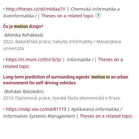
•
http://theses.cz/id//n6daa7//
|
Chemická informatika a
bioinformatika /
|
Theses on a related topic
Čo je
motion
dizajn?
(Monika Reháková)
2022, Bakalářská práce, Fakulta informatiky / Masarykova
univerzita
•
https://is.muni.cz/th/r3z5j/
|
Informatika /
|
Theses on a
related topic
Long-term prediction of surrounding agents’
motion in
an urban
environment for self-driving vehicles
(Bohdan Biesiedin)
2019, Diplomová práce, Vysoká škola ekonomická v Praze
•
https://vskp.vse.cz/eid/81173
|
Aplikovaná informatika /
Information Systems Management
|
Theses on a related topic