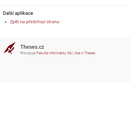
Další aplikace
Zpět na předchozí stranu
Theses.cz
Provozuje
Fakulta informatiky MU
,
Více o Theses
Potřebujete poradit?
Zapojené školy
theses@fi.muni.cz
Správci zapojených škol
Nápověda
Soukromí
Často kladené dotazy
Přístupnost