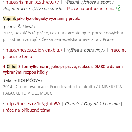
•
https://is.muni.cz/th/a99ki/
|
Tělesná výchova a sport /
Regenerace a výživa ve sportu
|
Práce na příbuzné téma
Vápník
jako fyziologicky významný prvek.
(Lenka Šašková)
2022, Bakalářská práce, Fakulta agrobiologie, potravinových a
přírodních zdrojů / Česká zemědělská univerzita v Praze
•
http://theses.cz/id//kmgblq//
|
Výživa a potraviny /
|
Práce na
příbuzné téma
4-
Chlor
-3-formylkumarin, jeho příprava, reakce s DMSO a dalšími
vybranými rozpouštědly
(Marie BOHÁČOVÁ)
2014, Diplomová práce, Přírodovědecká fakulta / UNIVERZITA
PALACKÉHO V OLOMOUCI
•
http://theses.cz/id//gtbfo5//
|
Chemie / Organická chemie
|
Práce na příbuzné téma