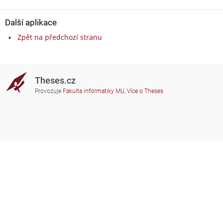
Další aplikace
Zpět na předchozí stranu
Theses.cz
Provozuje
Fakulta informatiky MU
,
Více o Theses
Potřebujete poradit?
Zapojené školy
theses@fi.muni.cz
Správci zapojených škol
Nápověda
Soukromí
Často kladené dotazy
Přístupnost