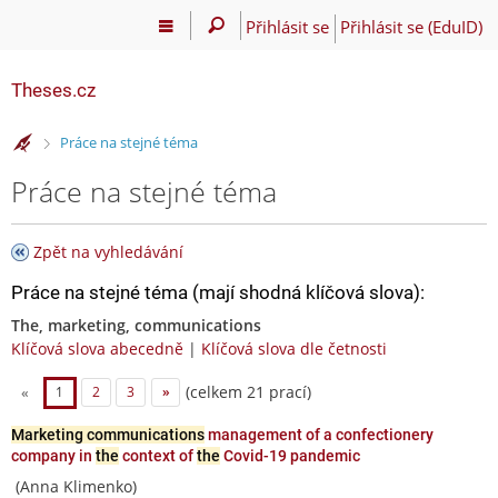
Přihlásit se
Přihlásit se (EduID)
Theses.cz
>
Práce na stejné téma
Práce na stejné téma
Zpět na vyhledávání
Práce na stejné téma (mají shodná klíčová slova):
The, marketing, communications
Klíčová slova abecedně
|
Klíčová slova dle četnosti
(celkem 21 prací)
«
1
2
3
»
Marketing communications
management of a confectionery
company in
the
context of
the
Covid-19 pandemic
(Anna Klimenko)