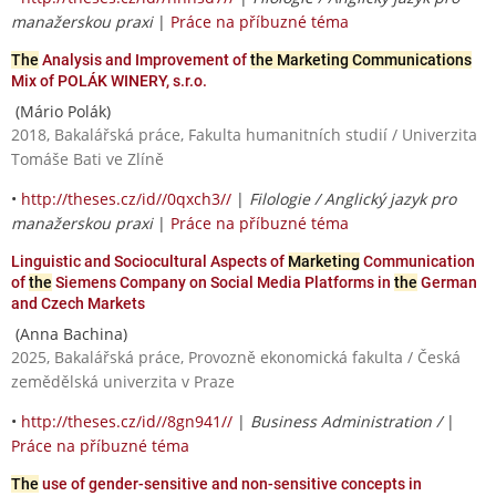
manažerskou praxi
|
Práce na příbuzné téma
The
Analysis and Improvement of
the Marketing Communications
Mix of POLÁK WINERY, s.r.o.
(Mário Polák)
2018, Bakalářská práce, Fakulta humanitních studií / Univerzita
Tomáše Bati ve Zlíně
•
http://theses.cz/id//0qxch3//
|
Filologie / Anglický jazyk pro
manažerskou praxi
|
Práce na příbuzné téma
Linguistic and Sociocultural Aspects of
Marketing
Communication
of
the
Siemens Company on Social Media Platforms in
the
German
and Czech Markets
(Anna Bachina)
2025, Bakalářská práce, Provozně ekonomická fakulta / Česká
zemědělská univerzita v Praze
•
http://theses.cz/id//8gn941//
|
Business Administration /
|
Práce na příbuzné téma
The
use of gender-sensitive and non-sensitive concepts in