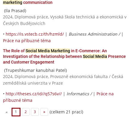
marketing
communication
(Ila Prasad)
2024, Diplomová práce, Vysoká škola technická a ekonomická v
Českých Budějovicích
•
https://is.vstecb.cz/th/hzmld/
|
Business Administration /
|
Práce na příbuzné téma
The Role of
Social Media Marketing
in E-Commerce: An
Investigation of the Relationship between
Social Media
Presence
and Customer Engagement
(Trupeshkumar kanubhai Patel)
2024, Diplomová práce, Provozně ekonomická fakulta / Česká
zemědělská univerzita v Praze
•
http://theses.cz/id//q57s6v//
|
Informatics /
|
Práce na
příbuzné téma
(celkem 21 prací)
«
1
2
3
»