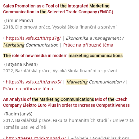
Sales Promotion as a Tool of
the
Integrated
Marketing
Communication in
the
Selected Trade Company (FMCG)
(Timur Panov)
2018, Diplomová práce, Vysoká škola finanční a správní
•
https://is.vsfs.cz/th/rpu7g/
|
Ekonomika a management /
Marketing
Communication
|
Práce na příbuzné téma
The
role of new media in modern
marketing communications
(Tatyana Khvan)
2022, Bakalářská práce, Vysoká škola finanční a správní
•
https://is.vsfs.cz/th/znwx5/
|
Marketing
Communication /
|
Práce na příbuzné téma
An Analysis of
the Marketing Communications
Mix of
the
Czech
Company Elektro Euro Plus in order to Increase Competitiveness
(Radim Janyš)
2017, Bakalářská práce, Fakulta humanitních studií / Univerzita
Tomáše Bati ve Zlíně
•
http://theses.cz/id//nnhsd7//
|
Filologie / Anglický jazyk pro