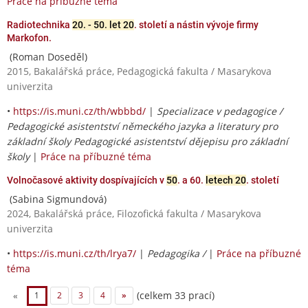
Práce na příbuzné téma
Radiotechnika
20. - 50. let 20
. století a nástin vývoje firmy
Markofon.
(Roman Doseděl)
2015, Bakalářská práce, Pedagogická fakulta / Masarykova
univerzita
•
https://is.muni.cz/th/wbbbd/
|
Specializace v pedagogice /
Pedagogické asistentství německého jazyka a literatury pro
základní školy Pedagogické asistentství dějepisu pro základní
školy
|
Práce na příbuzné téma
Volnočasové aktivity dospívajících v
50
. a 60.
letech 20
. století
(Sabina Sigmundová)
2024, Bakalářská práce, Filozofická fakulta / Masarykova
univerzita
•
https://is.muni.cz/th/lrya7/
|
Pedagogika /
|
Práce na příbuzné
téma
(celkem 33 prací)
«
1
2
3
4
»