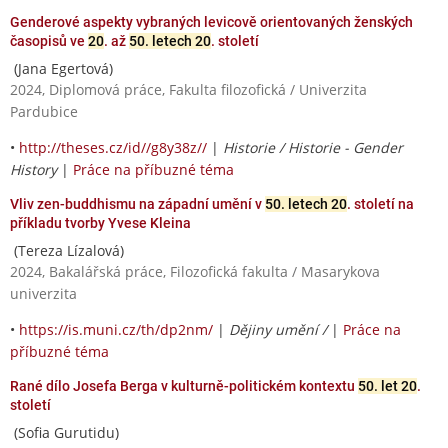
Genderové aspekty vybraných levicově orientovaných ženských
časopisů ve
20
. až
50. letech 20
. století
(Jana Egertová)
2024, Diplomová práce, Fakulta filozofická / Univerzita
Pardubice
•
http://theses.cz/id//g8y38z//
|
Historie / Historie - Gender
History
|
Práce na příbuzné téma
Vliv zen-buddhismu na západní umění v
50. letech 20
. století na
příkladu tvorby Yvese Kleina
(Tereza Lízalová)
2024, Bakalářská práce, Filozofická fakulta / Masarykova
univerzita
•
https://is.muni.cz/th/dp2nm/
|
Dějiny umění /
|
Práce na
příbuzné téma
Rané dílo Josefa Berga v kulturně-politickém kontextu
50. let 20
.
století
(Sofia Gurutidu)