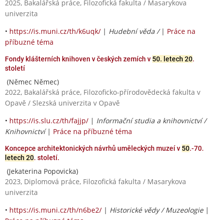
2025, Bakalářská práce, Filozofická fakulta / Masarykova
univerzita
•
https://is.muni.cz/th/k6uqk/
|
Hudební věda /
|
Práce na
příbuzné téma
Fondy klášterních knihoven v českých zemích v
50. letech 20
.
století
(Němec Němec)
2022, Bakalářská práce, Filozoficko-přírodovědecká fakulta v
Opavě / Slezská univerzita v Opavě
•
https://is.slu.cz/th/fajjp/
|
Informační studia a knihovnictví /
Knihovnictví
|
Práce na příbuzné téma
Koncepce architektonických návrhů uměleckých muzeí v
50
.-70.
letech 20
. století.
(Jekaterina Popovicka)
2023, Diplomová práce, Filozofická fakulta / Masarykova
univerzita
•
https://is.muni.cz/th/n6be2/
|
Historické vědy / Muzeologie
|