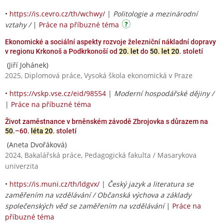
•
https://is.cevro.cz/th/wchwy/
|
Politologie a mezinárodní
vztahy /
|
Práce na příbuzné téma
Ekonomické a sociální aspekty rozvoje železniční nákladní dopravy
v regionu Krkonoš a Podkrkonoší od
20. let
do
50. let 20
. století
(Jiří Johánek)
2025, Diplomová práce, Vysoká škola ekonomická v Praze
•
https://vskp.vse.cz/eid/98554
|
Moderní hospodářské dějiny /
|
Práce na příbuzné téma
Život zaměstnance v brněnském závodě Zbrojovka s důrazem na
50
.–60.
léta 20
. století
(Aneta Dvořáková)
2024, Bakalářská práce, Pedagogická fakulta / Masarykova
univerzita
•
https://is.muni.cz/th/ldgvx/
|
Český jazyk a literatura se
zaměřením na vzdělávání / Občanská výchova a základy
společenských věd se zaměřením na vzdělávání
|
Práce na
příbuzné téma