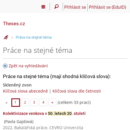
Přihlásit se
Přihlásit se (EduID)
Theses.cz
>
Práce na stejné téma
Práce na stejné téma
Zpět na vyhledávání
Práce na stejné téma (mají shodná klíčová slova):
Skleněný zvon
Klíčová slova abecedně
|
Klíčová slova dle četnosti
(celkem 33 prací)
«
1
2
3
4
»
Kolektivizace venkova v
50. letech 20
. století
(Pavla Gajdová)
2022, Bakalářská práce, CEVRO Univerzita