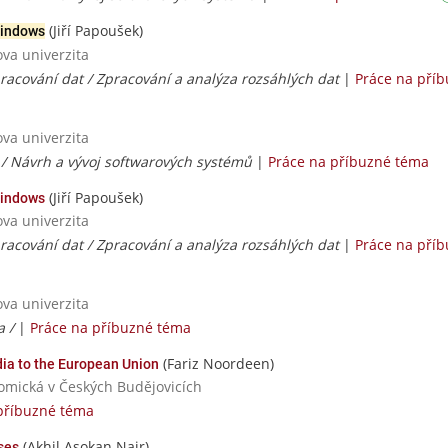
(Jiří Papoušek)
Windows
ova univerzita
racování dat / Zpracování a analýza rozsáhlých dat
|
Práce na pří
ova univerzita
 / Návrh a vývoj softwarových systémů
|
Práce na příbuzné téma
(Jiří Papoušek)
Windows
ova univerzita
racování dat / Zpracování a analýza rozsáhlých dat
|
Práce na pří
ova univerzita
a /
|
Práce na příbuzné téma
(Fariz Noordeen)
dia to the European Union
nomická v Českých Budějovicích
příbuzné téma
(Akhil Asokan Nair)
ses