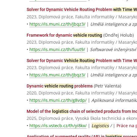
Solver for Dynamic Vehicle Routing Problem
with Time 
2023, Diplomová práce, Fakulta informatiky / Masaryk
•
https://is.muni.cz/th/jbqz3/
|
Umělá inteligence a zp
(Ondřej Holub)
Framework for dynamic
vehicle routing
2023, Diplomová práce, Fakulta informatiky / Masaryk
•
https://is.muni.cz/th/fuut9/
|
Softwarové inženýrství
Solver for Dynamic
Vehicle Routing
Problem with Time 
2023, Diplomová práce, Fakulta informatiky / Masaryk
•
https://is.muni.cz/th/jbqz3/
|
Umělá inteligence a zp
(Petr Valenta)
Dynamic
vehicle routing
problems
2020, Diplomová práce, Fakulta informatiky / Masaryk
•
https://is.muni.cz/th/g8vdp/
|
Aplikovaná informatik
Model of the
logistics
chain of selected products from In
2025, Diplomová práce, Vysoká škola technická a eko
•
https://is.vstecb.cz/th/yi8kx/
|
Logistics
/
|
Práce na 
Application of augmented reality (AR) in
logistics
proces