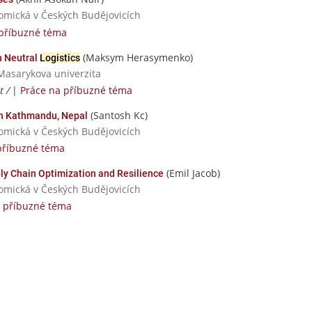
nomická v Českých Budějovicích
 příbuzné téma
(Maksym Herasymenko)
n Neutral
Logistics
Masarykova univerzita
t /
|
Práce na příbuzné téma
(Santosh Kc)
 in Kathmandu, Nepal
nomická v Českých Budějovicích
příbuzné téma
(Emil Jacob)
y Chain Optimization and Resilience
nomická v Českých Budějovicích
a příbuzné téma