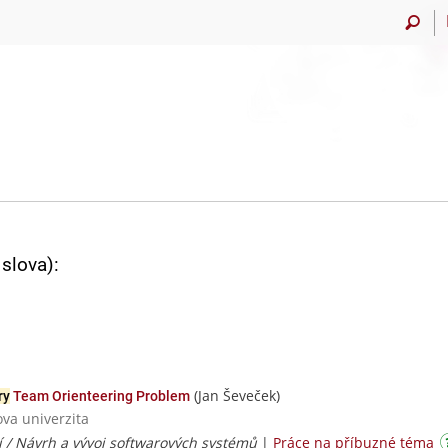
slova):
(Jan Ševeček)
ry
Team Orienteering Problem
ova univerzita
í / Návrh a vývoj softwarových systémů
|
Práce na příbuzné téma