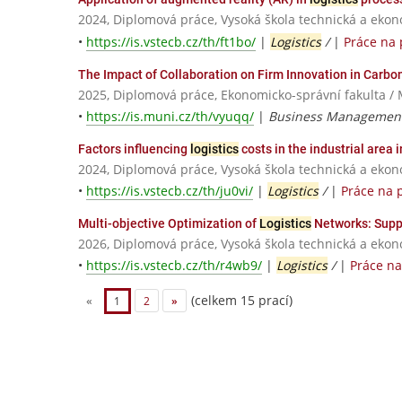
2024, Diplomová práce, Vysoká škola technická a eko
•
https://is.vstecb.cz/th/ft1bo/
|
Logistics
/
|
Práce na
The Impact of Collaboration on Firm Innovation in Carbo
2025, Diplomová práce, Ekonomicko-správní fakulta / 
•
https://is.muni.cz/th/vyuqq/
|
Business Managemen
Factors influencing
logistics
costs in the industrial area
2024, Diplomová práce, Vysoká škola technická a eko
•
https://is.vstecb.cz/th/ju0vi/
|
Logistics
/
|
Práce na 
Multi-objective Optimization of
Logistics
Networks: Suppl
2026, Diplomová práce, Vysoká škola technická a eko
•
https://is.vstecb.cz/th/r4wb9/
|
Logistics
/
|
Práce n
(celkem 15 prací)
«
1
2
»