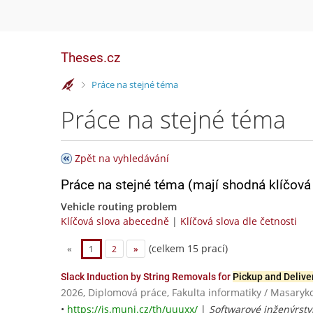
Theses.cz
>
Práce na stejné téma
Práce na stejné téma
Zpět na vyhledávání
Práce na stejné téma (mají shodná klíčová 
Vehicle routing problem
Klíčová slova abecedně
|
Klíčová slova dle četnosti
(celkem 15 prací)
«
1
2
»
Slack Induction by String Removals for
Pickup and Delive
2026, Diplomová práce, Fakulta informatiky / Masaryk
•
https://is.muni.cz/th/uuuxx/
|
Softwarové inženýrstv