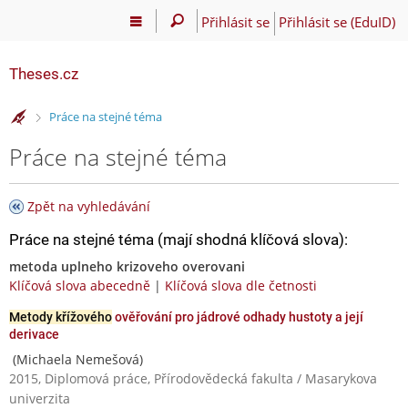
Přihlásit se
Přihlásit se (EduID)
Theses.cz
>
Práce na stejné téma
Práce na stejné téma
Zpět na vyhledávání
Práce na stejné téma (mají shodná klíčová slova):
metoda uplneho krizoveho overovani
Klíčová slova abecedně
|
Klíčová slova dle četnosti
Metody křížového
ověřování pro jádrové odhady hustoty a její
derivace
(Michaela Nemešová)
2015, Diplomová práce, Přírodovědecká fakulta / Masarykova
univerzita