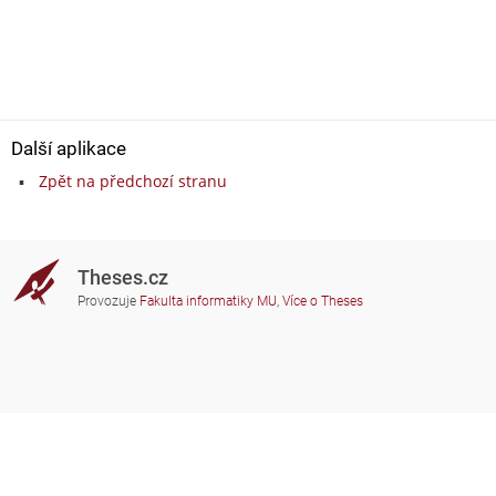
Další aplikace
Zpět na předchozí stranu
Theses.cz
Provozuje
Fakulta informatiky MU
,
Více o Theses
Potřebujete poradit?
Zapojené školy
theses@fi.muni.cz
Správci zapojených škol