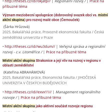
•
http://theses.cz/id//okjatp//
|
Regionální rozvoj /
|
Práce na
příbuzné téma
Význam meziobecní spolupráce (dobrovolný svazek obcí vs.
místní
akční skupina
) pro rozvoj malé obce (Černouček)
(Šárka Hrůzová)
2025, Bakalářská práce, Provozně ekonomická fakulta / Česká
zemědělská univerzita v Praze
•
http://theses.cz/id//wu3dum//
|
Veřejná správa a regionální
rozvoj - c.v. Litoměřice /
|
Práce na příbuzné téma
Místní akční skupina
Strakonice a její vliv na rozvoj v regionu v
oblasti zemědělství
(Kateřina ABRAHÁMOVÁ)
2025, Bakalářská práce, Ekonomická fakulta / JIHOČESKÁ
UNIVERZITA V ČESKÝCH BUDĚJOVICÍCH
•
http://theses.cz/id//exvx11//
|
Management regionálního
rozvoje /
|
Práce na příbuzné téma
Místní akční skupina
jako aktivní součást rozvoje regionu