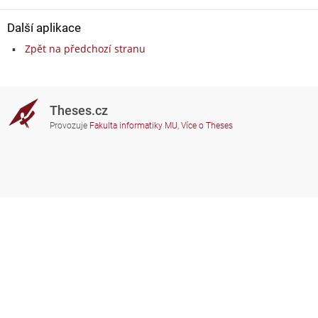
Další aplikace
Zpět na předchozí stranu
Theses.cz
Provozuje
Fakulta informatiky MU
,
Více o Theses
Potřebujete poradit?
Zapojené školy
theses@fi.muni.cz
Správci zapojených škol
Nápověda
Soukromí
Často kladené dotazy
Přístupnost