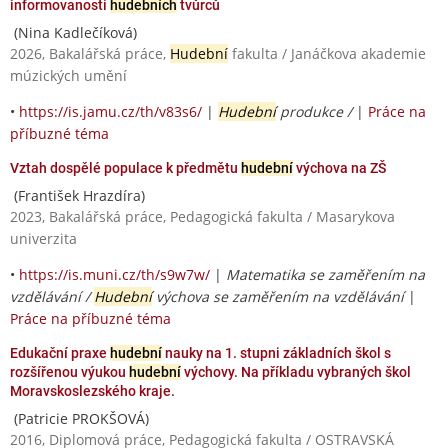
informovanosti
hudebních
tvůrců
(Nina Kadlečíková)
2026, Bakalářská práce,
Hudební
fakulta / Janáčkova akademie
múzických umění
•
https://is.jamu.cz/th/v83s6/
|
Hudební
produkce /
|
Práce na
příbuzné téma
Vztah dospělé populace k předmětu
hudební
výchova na ZŠ
(František Hrazdíra)
2023, Bakalářská práce, Pedagogická fakulta / Masarykova
univerzita
•
https://is.muni.cz/th/s9w7w/
|
Matematika se zaměřením na
vzdělávání /
Hudební
výchova se zaměřením na vzdělávání
|
Práce na příbuzné téma
Edukační praxe
hudební
nauky na 1. stupni základních škol s
rozšířenou výukou
hudební
výchovy. Na příkladu vybraných škol
Moravskoslezského kraje.
(Patricie PROKŠOVÁ)
2016, Diplomová práce, Pedagogická fakulta / OSTRAVSKÁ