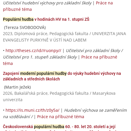
Učitelství hudební výchovy pro základní školy
|
Práce na
příbuzné téma
Populární hudba
v hodinách HV na 1. stupni ZŠ
(Tereza SVOBODOVÁ)
2023, Diplomová práce, Pedagogická fakulta / UNIVERZITA JANA
EVANGELISTY PURKYNĚ V ÚSTÍ NAD LABEM
•
http://theses.cz/id//ruonpy//
|
Učitelství pro základní školy /
Učitelství pro 1. stupeň základní školy
|
Práce na příbuzné
téma
Zapojení
moderní populární hudby
do výuky hudební výchovy na
základních a středních školách
(Martin Ježek)
2026, Bakalářská práce, Pedagogická fakulta / Masarykova
univerzita
•
https://is.muni.cz/th/z0y5a/
|
Hudební výchova se zaměřením
na vzdělávání /
|
Práce na příbuzné téma
Československá
populární hudba
60. - 80. let 20. století a její