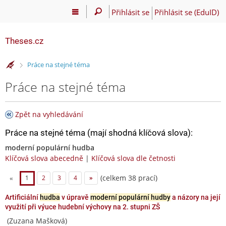
Přihlásit se
Přihlásit se (EduID)
Theses.cz
>
Práce na stejné téma
Práce na stejné téma
Zpět na vyhledávání
Práce na stejné téma (mají shodná klíčová slova):
moderní populární hudba
Klíčová slova abecedně
|
Klíčová slova dle četnosti
(celkem 38 prací)
«
1
2
3
4
»
Artificiální
hudba
v úpravě
moderní populární hudby
a názory na její
využití při výuce hudební výchovy na 2. stupni ZŠ
(Zuzana Mašková)