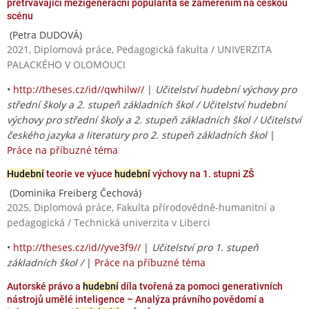
přetrvávající mezigenerační popularita se zaměřením na českou
scénu
(Petra DUDOVÁ)
2021, Diplomová práce, Pedagogická fakulta / UNIVERZITA
PALACKÉHO V OLOMOUCI
•
http://theses.cz/id//qwhilw//
|
Učitelství hudební výchovy pro
střední školy a 2. stupeň základních škol / Učitelství hudební
výchovy pro střední školy a 2. stupeň základních škol / Učitelství
českého jazyka a literatury pro 2. stupeň základních škol
|
Práce na příbuzné téma
Hudební
teorie ve výuce
hudební
výchovy na 1. stupni ZŠ
(Dominika Freiberg Čechová)
2025, Diplomová práce, Fakulta přírodovědně-humanitní a
pedagogická / Technická univerzita v Liberci
•
http://theses.cz/id//yve3f9//
|
Učitelství pro 1. stupeň
základních škol /
|
Práce na příbuzné téma
Autorské právo a
hudební
díla tvořená za pomoci generativních
nástrojů umělé inteligence – Analýza právního povědomí a