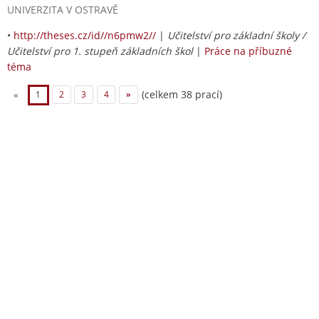
UNIVERZITA V OSTRAVĚ
•
http://theses.cz/id//n6pmw2//
|
Učitelství pro základní školy /
Učitelství pro 1. stupeň základních škol
|
Práce na příbuzné
téma
(celkem 38 prací)
«
1
2
3
4
»